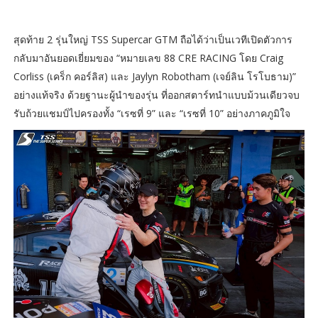
สุดท้าย 2 รุ่นใหญ่ TSS Supercar GTM ถือได้ว่าเป็นเวทีเปิดตัวการ
กลับมาอันยอดเยี่ยมของ “หมายเลข 88 CRE RACING โดย Craig
Corliss (เคร็ก คอร์ลิส) และ Jaylyn Robotham (เจย์ลิน โรโบธาม)”
อย่างแท้จริง ด้วยฐานะผู้นำของรุ่น ที่ออกสตาร์ทนำแบบม้วนเดียวจบ
รับถ้วยแชมป์ไปครองทั้ง “เรซที่ 9” และ “เรซที่ 10” อย่างภาคภูมิใจ