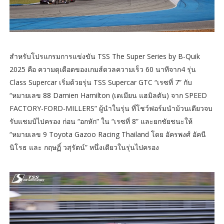
สำหรับโปรแกรมการแข่งขัน TSS The Super Series by B-Quik
2025 คือ ความดุเดือดของเกมส์ดวลความเร็ว 60 นาทีจาก4 รุ่น
Class Supercar เริ่มด้วยรุ่น TSS Supercar GTC “เรซที่ 7” กับ
“หมายเลข 88 Damien Hamilton (เดเมียน แฮมิลตัน) จาก SPEED
FACTORY-FORD-MILLERS” ผู้นำในรุ่น ที่โชว์ฟอร์มนำม้วนเดียวจบ
รับแชมป์ไปครอง ก่อน “อกหัก” ใน “เรซที่ 8” และยกชัยชนะให้
“หมายเลข 9 Toyota Gazoo Racing Thailand โดย อัครพงศ์ อัคนี
นิโรธ และ กฤษฏิ์ วสุรัตน์” หนึ่งเดียวในรุ่นไปครอง