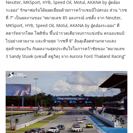
Nexzter, MKSport, HYB, Speed Oil, Motul, AKANA by อู๋ดอ๋อง
ระยอง” รักษาฟอร์มได้ยอดเยี่ยมด้วยการคว้าแชมป์ไปครอง ส่วน “เรซ
ที่ 7” เป็นผลงานของ “หมายเลข 85 อลงกรณ์ แซ่ตั้ง จาก Nexzter,
MKSport, HYB, Speed Oil, Motul, AKANA by อู๋ดอ๋องระยอง” ที่
สตาร์ทจากโพล โพสิชั่น ขึ้นนำรวดเดียวจบการแข่งขัน ครองแชมป์
ไปอย่างสวยงาม และท้ายสุด “เรซที่ 8” อันดุเดือดท่ามกลางแสง
สุดท้ายของวัน กับผลงานสุดประทับใจในการคว้าชัยของ “หมายเลข
3 Sandy Stuvik (แซนดี้ สตูวิค) จาก Aurora Ford Thailand Racing”