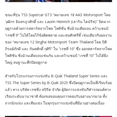
ขณะที่รุ่น TSS Supercar GT3 “หมายเลข 18 AAS Motorsport โดย
วุฒิกร อินทรภูวศักดิ์ และ Laurin Heinrich (เลาริน ไฮน์ริช)” ปิดฉาก
ฤดูกาลด้วยการสตาร์ทจากโพล โพสิชั่น ซิ่งม้วนเดียบจบ คว้าแชมป์
“เรซที่ 9” ไปได้โดยไร้ข้อผิดพลาด และสมศักศรีดิ์ เช่นเดียวกับผลงาน
ของ “หมายเลข 12 Singha Motorsport Team Thailand โดย ปิติ
ภิรมย์ภักดี และ กันตศักดิ์ กุศิริ” ใน “เรซที่ 10” ซึ่ง ออกสตาร์ทจากโพล
โพสิชั่น ซิ่งม้วนเดียบจบเช่นกัน และคว้าแชมป์ “เรซที่ 10” ไปได้ยิ่ง
ใหญ่ สมฐานะศึกปิดฤดูกาล
สำหรับโปรแกรมการแข่งขัน B-Quik Thailand Super Series และ
TSS The Super Series by B-Quik 2025 ซึ่งปิดฤดูกาลเป็นที่เรียบร้อย
แล้ว ทาง บริษัท เรซซิ่ง สปิริต จำกัด ผู้จัดการแข่งขันกีฬารถยนต์ทาง
เรียบระดับนานาชาติ ต้องขอขอบคุณการตอบรับอย่างมากมาย ทั้ง
จากนักแข่ง และทีมแข่ง ในทุกรุ่นการแข่งขันที่มีมาอย่างต่อเนื่อง