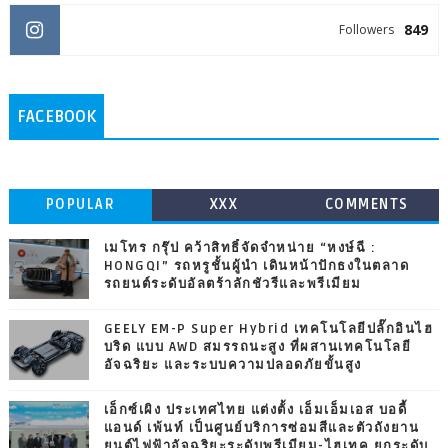
849
Followers
FACEBOOK
POPULAR
XXX
COMMENTS
เมโทร กรุ๊ป คว้าสิทธิ์จัดจำหน่าย “หงษ์ฉี :
HONGQI” รถหรูชั้นผู้นำ เดินหน้าปักธงในตลาด
รถยนต์ระดับอัลตร้าลักชัวรีและพรีเมียม
GEELY EM-P Super Hybrid เทคโนโลยีปลั๊กอินไฮ
บริด แบบ AWD สมรรถนะสูง ที่ผสานเทคโนโลยี
อัจฉริยะ และระบบความปลอดภัยขั้นสูง
เอ็กซ์เผิง ประเทศไทย แต่งตั้ง เอ็มเอ็มเอส บอดี้
แอนด์ เพ้นท์ เป็นศูนย์บริการซ่อมสีและตัวถังยาน
ยนต์ไฟฟ้าอัจฉริยะระดับพรีเมียม-ไฮเทค ยกระดับ