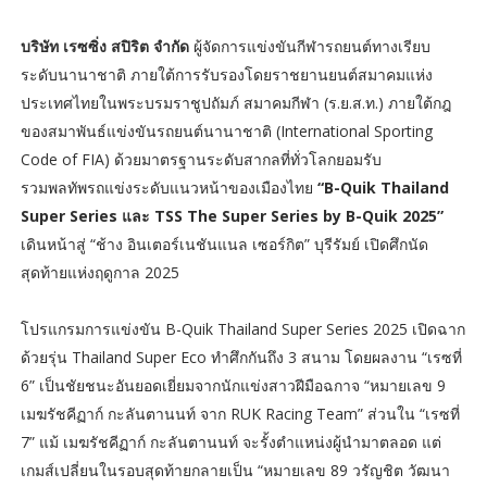
บริษัท เรซซิ่ง สปิริต จำกัด
ผู้จัดการแข่งขันกีฬารถยนต์ทางเรียบ
ระดับนานาชาติ ภายใต้การรับรองโดยราชยานยนต์สมาคมแห่ง
ประเทศไทยในพระบรมราชูปถัมภ์ สมาคมกีฬา (ร.ย.ส.ท.) ภายใต้กฎ
ของสมาพันธ์แข่งขันรถยนต์นานาชาติ (International Sporting
Code of FIA) ด้วยมาตรฐานระดับสากลที่ทั่วโลกยอมรับ
รวมพลทัพรถแข่งระดับแนวหน้าของเมืองไทย
“B-Quik Thailand
Super Series และ TSS The Super Series by B-Quik 2025”
เดินหน้าสู่ “ช้าง อินเตอร์เนชันแนล เซอร์กิต” บุรีรัมย์ เปิดศึกนัด
สุดท้ายแห่งฤดูกาล 2025
โปรแกรมการแข่งขัน B-Quik Thailand Super Series 2025 เปิดฉาก
ด้วยรุ่น Thailand Super Eco ทำศึกกันถึง 3 สนาม โดยผลงาน “เรซที่
6” เป็นชัยชนะอันยอดเยี่ยมจากนักแข่งสาวฝีมือฉกาจ “หมายเลข 9
เมฆรัชคีฏาก์ กะลันตานนท์ จาก RUK Racing Team” ส่วนใน “เรซที่
7” แม้ เมฆรัชคีฏาก์ กะลันตานนท์ จะรั้งตำแหน่งผู้นำมาตลอด แต่
เกมส์เปลี่ยนในรอบสุดท้ายกลายเป็น “หมายเลข 89 วรัญชิต วัฒนา