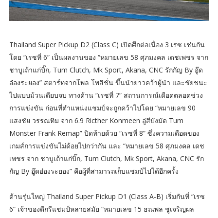
Thailand Super Pickup D2 (Class C) เปิดศึกต่อเนื่อง 3 เรซ เช่นกัน
โดย “เรซที่ 6” เป็นผลงานของ “หมายเลข 58 ศุภมงคล เดชเพชร จาก
ชาบูเถ้าแก่บิ๊ก, Tum Clutch, Mk Sport, Akana, CNC รักกัญ By อู๊ด
อ๋องระยอง” สตาร์ทจากโพล โพสิชั่น ขึ้นนำยาวคว้าผู้นำ และชัยชนะ
ไปแบบม้วนเดียบจบ ทางด้าน “เรซที่ 7” สถานการณ์เดือดตลอดช่วง
การแข่งขัน ก่อนที่ตำแหน่งแชมป์จะถูกคว้าไปโดย “หมายเลข 90
แสงชัย วรรณทิม จาก 6.9 Ricther Konmeen อู่สีบังมัด Tum
Monster Frank Remap” ปิดท้ายด้วย “เรซที่ 8” ซึ่งความเดือดของ
เกมส์การแข่งขันไม่ด้อยไปกว่ากัน และ “หมายเลข 58 ศุภมงคล เดช
เพชร จาก ชาบูเถ้าแก่บิ๊ก, Tum Clutch, Mk Sport, Akana, CNC รัก
กัญ By อู๊ดอ๋องระยอง” คือผู้ที่สามารถเก็บแชมป์ไปได้อีกครั้ง
ด้านรุ่นใหญ่ Thailand Super Pickup D1 (Class A-B) เริ่มกันที่ “เรซ
6” เจ้าของดีกรีแชมป์หลายสมัย “หมายเลข 15 ธณพล ชูเจริญผล