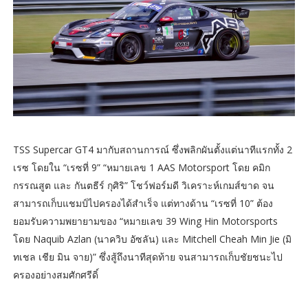
TSS Supercar GT4 มากับสถานการณ์ ซึ่งพลิกผันตั้งแต่นาทีแรกทั้ง 2
เรซ โดยใน “เรซที่ 9” “หมายเลข 1 AAS Motorsport โดย คมิก
กรรณสูต และ กันตธีร์ กุศิริ” โชว์ฟอร์มดี วิเคราะห์เกมส์ขาด จน
สามารถเก็บแชมป์ไปครองได้สำเร็จ แต่ทางด้าน “เรซที่ 10” ต้อง
ยอมรับความพยายามของ “หมายเลข 39 Wing Hin Motorsports
โดย Naquib Azlan (นาควิบ อัซลัน) และ Mitchell Cheah Min Jie (มิ
ทเชล เชีย มิน จาย)” ซึ่งสู้ถึงนาทีสุดท้าย จนสามารถเก็บชัยชนะไป
ครองอย่างสมศักศรีดิ์