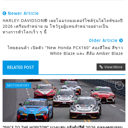
Newer Article
HARLEY-DAVIDSON® เผยโฉมรถมอเตอร์ไซค์รุ่นไฮไลท์ของปี
2026 เตรียมจำหน่าย ณ โชว์รูมผู้แทนจำหน่ายอย่างเป็น
ทางการทั่วโลกเร็ว ๆ นี้
Older Article
ไทยฮอนด้า เปิดตัว “New Honda PCX160” สองสีใหม่ สีขาว
White Blaze และ สีส้ม Amber Blaze
View More
RELATED POST
MOTORSPORT
“RACE TO THE HORIZON” บางแสน กรังด์ปรีซ์ 2026 ฉลองครบรอบ