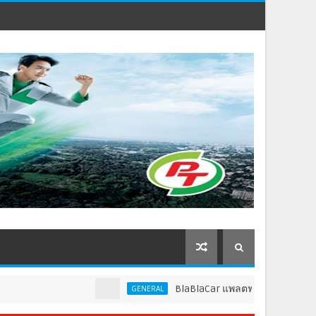
BlaBlaCar แพลตฟอร์มคาร์พูลชั้นนำระดับโล
GENERAL