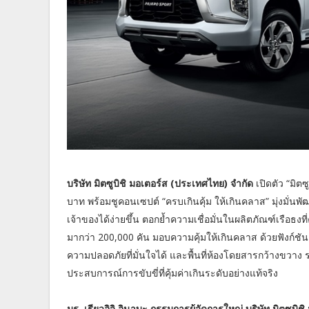
บริษัท มิตซูบิชิ มอเตอร์ส (ประเทศไทย) จำกัด
เปิดตัว “มิต
บาท พร้อมชูคอนเซปต์ “ครบเกินคุ้ม ให้เกินคลาส” มุ่งมั่น
เจ้าของได้ง่ายขึ้น ตอกย้ำความเชื่อมั่นในผลิตภัณฑ์เรื
มากว่า 200,000 คัน มอบความคุ้มให้เกินคลาส ด้วยฟังก์ช
ความปลอดภัยที่มั่นใจได้ และพื้นที่ห้องโดยสารกว้างขวาง
ประสบการณ์การขับขี่ที่คุ้มค่าเกินระดับอย่างแท้จริง
มร. เรียวอิจิ อินาบะ กรรมการผู้จัดการใหญ่ บริษัท มิตซูบิ