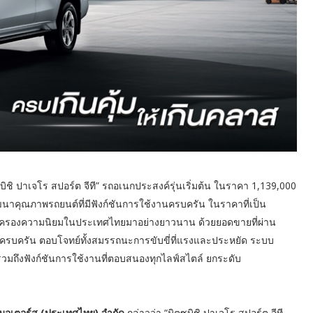
ซูบิชิ ปาเจโร สปอร์ต จีที” รถอเนกประสงค์รุ่นเริ่มต้น ในราคา 1,139,000
พัฒนาคุณภาพรถยนต์ที่มีฟังก์ชันการใช้งานครบครัน ในราคาที่เป็น
อธงที่ครองความนิยมในประเทศไทยมาอย่างยาวนาน ด้วยยอดขายที่ผ่าน
ันครบครัน ตอบโจทย์ทั้งสมรรถนะการขับขี่ที่แรงและประหยัด ระบบ
 รวมถึงฟังก์ชันการใช้งานที่ตอบสนองทุกไลฟ์สไตล์ ยกระดับ
ชิ มอเตอร์ส (ประเทศไทย) จำกัด
กล่าวว่า “มิตซูบิชิ ปาเจโร สปอร์ต จีที