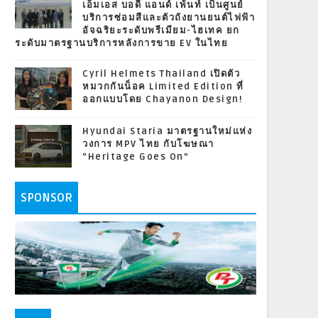
เอ็มเอส บอดี้ แอนด์ เพ้นท์ เป็นศูนย์
บริการซ่อมสีและตัวถังยานยนต์ไฟฟ้า
อัจฉริยะระดับพรีเมียม-ไฮเทค ยก
ระดับมาตรฐานบริการหลังการขาย EV ในไทย
Cyril Helmets Thailand เปิดตัว
หมวกกันน็อค Limited Edition ที่
ออกแบบโดย Chayanon Design!
Hyundai Staria มาตรฐานใหม่แห่ง
วงการ MPV ไทย กับโฆษณา
“Heritage Goes On”
SPONSOR