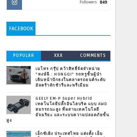
849
Followers
FACEBOOK
POPULAR
XXX
COMMENTS
เมโทร กรุ๊ป คว้าสิทธิ์จัดจำหน่าย
“หงษ์ฉี : HONGQI” รถหรูชั้นผู้นำ
เดินหน้าปักธงในตลาดรถยนต์ระดับ
อัลตร้าลักชัวรีและพรีเมียม
GEELY EM-P Super Hybrid
เทคโนโลยีปลั๊กอินไฮบริด แบบ AWD
สมรรถนะสูง ที่ผสานเทคโนโลยี
อัจฉริยะ และระบบความปลอดภัยขั้น
สูง
เอ็กซ์เผิง ประเทศไทย แต่งตั้ง เอ็ม