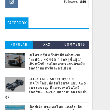
849
Followers
FACEBOOK
POPULAR
XXX
COMMENTS
เมโทร กรุ๊ป คว้าสิทธิ์จัดจำหน่าย
“หงษ์ฉี : HONGQI” รถหรูชั้นผู้นำ
เดินหน้าปักธงในตลาดรถยนต์ระดับ
อัลตร้าลักชัวรีและพรีเมียม
GEELY EM-P Super Hybrid
เทคโนโลยีปลั๊กอินไฮบริด แบบ AWD
สมรรถนะสูง ที่ผสานเทคโนโลยี
อัจฉริยะ และระบบความปลอดภัยขั้น
สูง
เอ็กซ์เผิง ประเทศไทย แต่งตั้ง เอ็ม