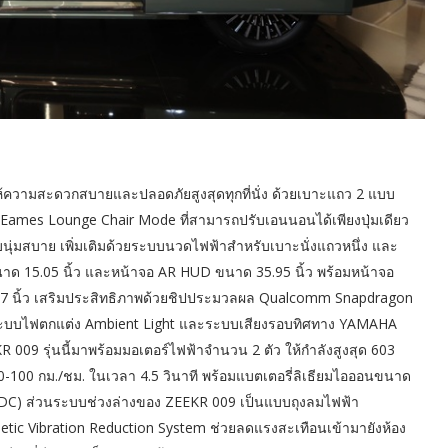
้ความสะดวกสบายและปลอดภัยสูงสุดทุกที่นั่ง ด้วยเบาะแถว 2 แบบ
 Eames Lounge Chair Mode ที่สามารถปรับเอนนอนได้เพียงปุ่มเดียว
บนุ่มสบาย เพิ่มเติมด้วยระบบนวดไฟฟ้าสำหรับเบาะนั่งแถวหนึ่ง และ
นาด 15.05 นิ้ว และหน้าจอ AR HUD ขนาด 35.95 นิ้ว พร้อมหน้าจอ
7 นิ้ว เสริมประสิทธิภาพด้วยชิปประมวลผล Qualcomm Snapdragon
าที ระบบไฟตกแต่ง Ambient Light และระบบเสียงรอบทิศทาง YAMAHA
KR 009 รุ่นนี้มาพร้อมมอเตอร์ไฟฟ้าจำนวน 2 ตัว ให้กำลังสูงสุด 603
ง 0-100 กม./ชม. ในเวลา 4.5 วินาที พร้อมแบตเตอรี่ลิเธียมไอออนขนาด
EDC) ส่วนระบบช่วงล่างของ ZEEKR 009 เป็นแบบถุงลมไฟฟ้า
tic Vibration Reduction System ช่วยลดแรงสะเทือนเข้ามายังห้อง