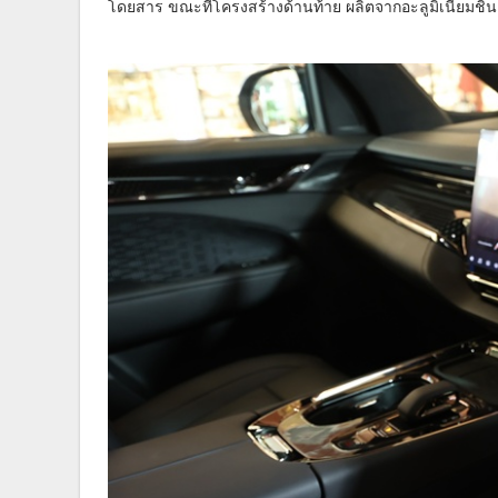
โดยสาร ขณะที่โครงสร้างด้านท้าย ผลิตจากอะลูมิเนียมชิ้น