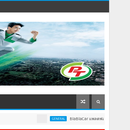
BlaBlaCar แพลตฟอร์มคาร์พูลชั้นนำระดับโลก ปร
GENERAL