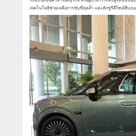
เทคโนโลยีช่วยเหลือการขับขี่สุดล้ำ และลักชูรีดีไซน์ที่บ