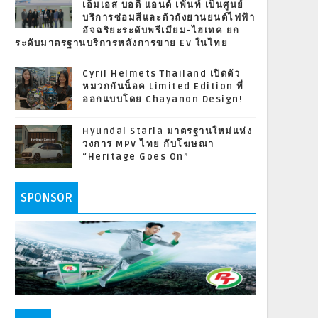
เอ็มเอส บอดี้ แอนด์ เพ้นท์ เป็นศูนย์
บริการซ่อมสีและตัวถังยานยนต์ไฟฟ้า
อัจฉริยะระดับพรีเมียม-ไฮเทค ยก
ระดับมาตรฐานบริการหลังการขาย EV ในไทย
Cyril Helmets Thailand เปิดตัว
หมวกกันน็อค Limited Edition ที่
ออกแบบโดย Chayanon Design!
Hyundai Staria มาตรฐานใหม่แห่ง
วงการ MPV ไทย กับโฆษณา
“Heritage Goes On”
SPONSOR