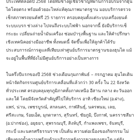
ประเทศตลอดปี 2568 โดยทีมช่างผู้เชี่ยวชาญที่ผ่านการอบรมจากฮุน
ไดโดยตรง พร้อมด้วยอะไหล่แท้คุณภาพมาตรฐาน มอบบริการตรวจ
เช็กสภาพรถยนต์ฟรี 25 รายการ ครอบคลุมตั้งแต่ระบบเครื่องยนต์
ระบบเบรก ช่วงล่าง ไปจนถึงระบบไฟฟ้า นอกจากนี้ ยังมีบริการเช็
กระยะ เปลี่ยนถ่ายน้ำมันเครื่อง ซ่อมบำรุงพื้นฐาน และให้คำปรึกษา
เชิงเทคนิคอย่างมืออาชีพ ทั้งหมดนี้ จัดขึ้นเพื่อให้ลูกค้าได้รับ
ประสบการณ์การดูแลที่เทียบเท่าศูนย์บริการมาตรฐานของฮุนได แม้
จะอยู่ในพื้นที่ที่ยังไม่มีศูนย์บริการอย่างเป็นทางการ
ในครึ่งปีแรกของปี 2568 ช่วงเดือนกุมภาพันธ์ – กรกฎาคม ฮุนไดเดิน
หน้าจัดกิจกรรมศูนย์บริการเคลื่อนที่แล้วกว่า 30 ครั้ง ใน 22 จังหวัด
ทั่วประเทศ ครอบคลุมทุกภูมิภาคทั้งภาคเหนือ อีสาน กลาง ตะวันออก
และใต้ โดยมีจังหวัดสำคัญที่ไปให้บริการ อาทิ เชียงใหม่ (อ.ฝาง),
แพร่, น่าน, เพชรบูรณ์, สกลนคร, กาฬสินธุ์, นครพนม, เลย,
ศรีสะเกษ, ร้อยเอ็ด, มุกดาหาร, สุรินทร์, ชัยภูมิ, บึงกาฬ, นครราชสีมา
(อ.ปากช่อง), อยุธยา, สุพรรณบุรี, สิงห์บุรี, กำแพงเพชร, จันทบุรี,
กระบี่ และนครศรีธรรมราช เป็นต้น ความต่อเนื่องของกิจกรรม ไม่
เพียงตอกย้ำความพร้อมด้านบริการหลังการขายของฮุนได แต่ยัง