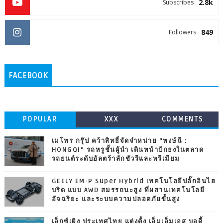
2.8k
Subscribes
849
Followers
FACEBOOK
POPULAR
XXX
COMMENTS
เมโทร กรุ๊ป คว้าสิทธิ์จัดจำหน่าย “หงษ์ฉี :
HONGQI” รถหรูชั้นผู้นำ เดินหน้าปักธงในตลาด
รถยนต์ระดับอัลตร้าลักชัวรีและพรีเมียม
GEELY EM-P Super Hybrid เทคโนโลยีปลั๊กอินไฮ
บริด แบบ AWD สมรรถนะสูง ที่ผสานเทคโนโลยี
อัจฉริยะ และระบบความปลอดภัยขั้นสูง
เอ็กซ์เผิง ประเทศไทย แต่งตั้ง เอ็มเอ็มเอส บอดี้