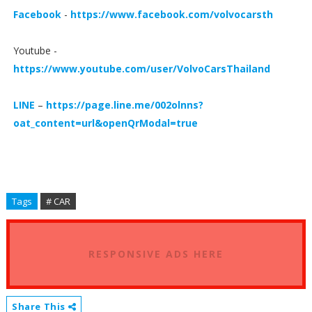
Facebook
-
https://www.facebook.com/volvocarsth
Youtube -
https://www.youtube.com/user/VolvoCarsThailand
LINE
–
https://page.line.me/002olnns?
oat_content=url&openQrModal=true
Tags
# CAR
RESPONSIVE ADS HERE
Share This