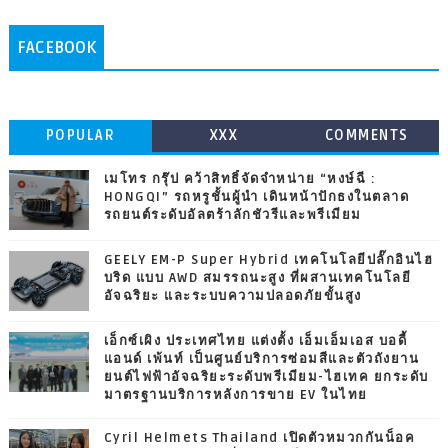
FACEBOOK
POPULAR
XXX
COMMENTS
เมโทร กรุ๊ป คว้าสิทธิ์จัดจำหน่าย “หงษ์ฉี :
HONGQI” รถหรูชั้นผู้นำ เดินหน้าปักธงในตลาด
รถยนต์ระดับอัลตร้าลักชัวรีและพรีเมียม
GEELY EM-P Super Hybrid เทคโนโลยีปลั๊กอินไฮ
บริด แบบ AWD สมรรถนะสูง ที่ผสานเทคโนโลยี
อัจฉริยะ และระบบความปลอดภัยขั้นสูง
เอ็กซ์เผิง ประเทศไทย แต่งตั้ง เอ็มเอ็มเอส บอดี้
แอนด์ เพ้นท์ เป็นศูนย์บริการซ่อมสีและตัวถังยาน
ยนต์ไฟฟ้าอัจฉริยะระดับพรีเมียม-ไฮเทค ยกระดับ
มาตรฐานบริการหลังการขาย EV ในไทย
Cyril Helmets Thailand เปิดตัวหมวกกันน็อค