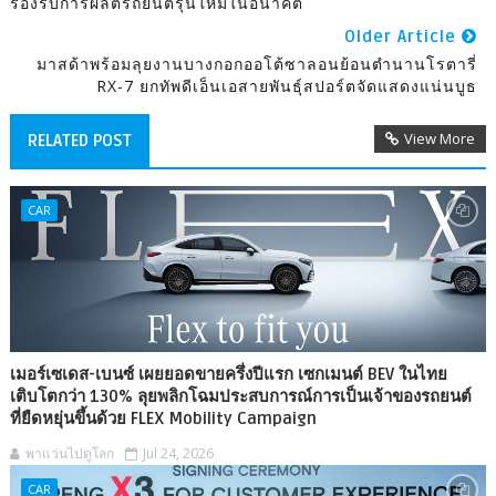
รองรับการผลิตรถยนต์รุ่นใหม่ในอนาคต
Older Article
มาสด้าพร้อมลุยงานบางกอกออโต้ซาลอนย้อนตำนานโรตารี่
RX-7 ยกทัพดีเอ็นเอสายพันธุ์สปอร์ตจัดแสดงแน่นบูธ
View More
RELATED POST
CAR
เมอร์เซเดส-เบนซ์ เผยยอดขายครึ่งปีแรก เซกเมนต์ BEV ในไทย
เติบโตกว่า 130% ลุยพลิกโฉมประสบการณ์การเป็นเจ้าของรถยนต์
ที่ยืดหยุ่นขึ้นด้วย FLEX Mobility Campaign
พาแว่นไปดูโลก
Jul 24, 2026
CAR