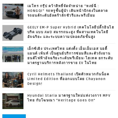
เมโทร กรุ๊ป คว้าสิทธิ์จัดจำหน่าย “หงษ์ฉี :
HONGQI” รถหรูชั้นผู้นำ เดินหน้าปักธงในตลาด
รถยนต์ระดับอัลตร้าลักชัวรีและพรีเมียม
GEELY EM-P Super Hybrid เทคโนโลยีปลั๊กอินไฮ
บริด แบบ AWD สมรรถนะสูง ที่ผสานเทคโนโลยี
อัจฉริยะ และระบบความปลอดภัยขั้นสูง
เอ็กซ์เผิง ประเทศไทย แต่งตั้ง เอ็มเอ็มเอส บอดี้
แอนด์ เพ้นท์ เป็นศูนย์บริการซ่อมสีและตัวถังยาน
ยนต์ไฟฟ้าอัจฉริยะระดับพรีเมียม-ไฮเทค ยกระดับ
มาตรฐานบริการหลังการขาย EV ในไทย
Cyril Helmets Thailand เปิดตัวหมวกกันน็อค
Limited Edition ที่ออกแบบโดย Chayanon
Design!
Hyundai Staria มาตรฐานใหม่แห่งวงการ MPV
ไทย กับโฆษณา “Heritage Goes On”