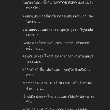
“คนไทยไม่เคยทิ้งกัน” MOTOR EXPO ส่งกำลังใจ
ทหารไทย
ทีมมิตซูบิชิ แรลลี่อาร์ต ทดสอบสมรรถนะรถแข่ง
ไทรทัน ...
ฮุนไดยกขบวนยนตรกรรมทุกรุ่น สู่งาน “Hyundai
Expo” 7...
GWM ตอกย้ำกลยุทธ์ User-Centric เสริมความ
แข็งแกร่ง ...
คอนติเนนทอล ไทร์ส เปิดตัวยางสำหรับรถเอสยูวี
โดยเฉพา...
XPENG X9 ขึ้นแท่นอันดับ 1 รถตู้ไฟฟ้าพรีเมียม
ด้วยย...
Mercedes-Benz : เมอร์เซเดส-เบนซ์ ปรับราคา
จำหน่าย E...
เอ็กซ์เผิง ประเทศไทย ร่วมแสดงวิสัยทัศน์แห่งการ
ขับเ...
MGC-ASIA เข้าถือหุ้น 100% ใน Neo Mobility