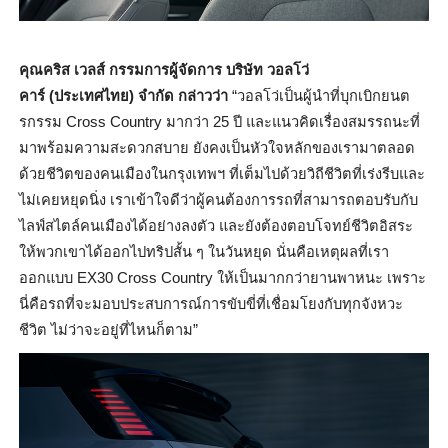
คุณคริส เวลส์ กรรมการผู้จัดการ บริษัท วอลโว่
คาร์
(
ประเทศไทย
)
จำกัด กล่าวว่า
“
วอลโว่เป็นผู้นำที่บุกเบิ
กยนต
รกรรม
Cross Country
มากว่า 25 ปี และแนวคิดเรื่องสมรรถนะที่
มาพร้
อมความสะดวกสบาย ยังคงเป็นหัวใจหลักของเรามาตลอด
ด้วยชีวิตของคนเมืองในกรุงเทพฯ ที่เต็มไปด้วยวิถีชีวิตที่เร่
งรีบและ
ไม่เคยหยุดนิ่ง เราเข้าใจดีว่าผู้คนต้องการรถที่
สามารถตอบรับกับ
ไลฟ์สไตล์คนเมื
องได้อย่างลงตัว และยังต้องตอบโจทย์ชีวิตอิ
สระ
ให้พวกเขาได้ออกไปทริปสั้น ๆ ในวันหยุด นั่นคือเหตุผลที่เรา
ออกแบบ
EX30 Cross Country
ให้เป็นมากกว่ายานพาหนะ เพราะ
นี่คือรถที่
จะมอบประสบการณ์การขับขี่ที่เชื่
อมโยงกับทุกจังหวะ
ชีวิต ไม่ว่าจะอยู่ที่ไหนก็ตาม
”