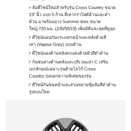
ล้อดีไซน์ใหม่สำหรับรุ่น
Cross Country
ขนาด
19
”
นิ้ว แบบ 5 ก้าน สีเทากราไฟต์ด้านและดำ
ด้าน มาพร้อมยาง
Summer tires
ขนาด
ใหญ่
720
มม. (
235/50/19)
เพิ่มมิติและลุคที่ดูลุย
ดีไซน์แผ่นกันกระแทกหน้าและหลั
งด้วยสี
เทา
(Vapour Grey)
แบบด้าน
ดีไซน์แผงด้านหลังตกแต่งด้วยผิ
วสีดำด้าน
กันชนล่างด้านหลังและบริเวณเสา
C
เสริม
เอกลักษณ์เฉพาะรุ่นด้
วยโลโก้
Cross
Country
บ่งบอกความพิเศษของรุ่น
ดีไซน์กันชนหน้าและส่วนขยายซุ้
มล้อสีดำด้าน
รูปแบบใหม่