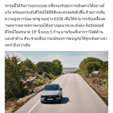
รถรุ่นนี้ได้รับการออกแบบมาเพื่
อรองรับทุกการเดินทางได้อย่างมั่
นใจ พร้อมยกระดับดีไซน์ให้มีมิติ
และทรงพลังยิ่งขึ้น ด้วยการเพิ่ม
ความสูงจากรุ่
นมาตรฐานอย่าง
EX30
เพื่อให้สามารถขับเคลื่อนผ่
านหลากหลายสภาพถนนได้อย่างนุ่
มนวลและมั่นคง ล้ออัลลอยด์
ดีไซน์ใหม่ขนาด 19
”
นิ้วแบบ 5 ก้าน มาพร้อมสีเทากราไฟต์ด้าน
และดำด้
าน ที่จะช่วยเพื่ออารมณ์
ของการผจญภัยให้ทุกเส้นทางน่
า
จดจำยิ่งกว่าเดิม