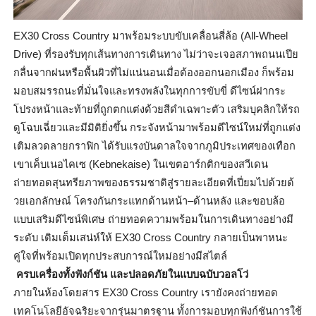
EX30 Cross Country
มาพร้อมระบบขับเคลื่อนสี่ล้อ (
All-Wheel
Drive)
ที่รองรับทุกเส้นทางการเดินทาง ไม่ว่าจะเจอสภาพถนนเปีย
กลื่
นจากฝนหรือพื้นผิวที่ไม่แน่
นอนเมื่อต้องออกนอกเมือง ก็พร้อม
มอบสมรรถนะที่มั่
นใจและทรงพลังในทุกการขับขี่ ดีไซน์ฝากระ
โปรงหน้าและท้ายที่
ถูกตกแต่งด้วยสีดำเฉพาะตัว เสริมบุคลิกให้รถ
ดูโฉบเฉี่
ยวและมีมิติยิ่งขึ้น กระจังหน้ามาพร้อมดีไซน์ใหม่ที่
ถูกแต่ง
เติมลวดลายกราฟิก ได้รับแรงบันดาลใจจากภูมิ
ประเทศของเทือก
เขาเค็บเนอไคเซ (
Kebnekaise)
ในเขตอาร์กติกของสวีเดน
ถ่ายทอดสุนทรียภาพของธรรมชาติสู่
รายละเอียดที่เปี่ยมไปด้วยด้
วยเอกลักษณ์ โครงกันกระแทกด้านหน้า–ด้านหลัง และขอบล้อ
แบบเสริมดีไซน์พิเศษ ถ่ายทอดความพร้อมในการเดิ
นทางอย่างมี
ระดับ เติมเต็มเสน่ห์ให้
EX30 Cross Country
กลายเป็นพาหนะ
คู่ใจที่พร้อมเปิ
ดทุกประสบการณ์ใหม่อย่างมีสไตล์
ครบเครื่องทั้งฟังก์ชัน และปลอดภัยในแบบฉบับวอลโว่
ภายในห้องโดยสาร
EX30 Cross Country
เรายังคงถ่ายทอด
เทคโนโลยีอัจฉริ
ยะจากรุ่นมาตรฐาน ทั้งการมอบทุกฟังก์ชันการใช้