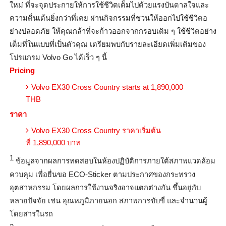
ใหม่ ที่จะจุดประกายให้การใช้ชีวิ
ตเต็มไปด้วยแรงบั
นดาลใจและ
ความตื่นเต้นยิ่งกว่
าที่เคย ผ่านกิจกรรมที่ชวนให้ออกไปใช้ชี
วิตอ
ย่างปลอดภัย ให้คุณกล้าที่จะก้
าวออกจากกรอบเดิม ๆ ใช้ชีวิตอย่าง
เต็มที่ในแบบที่
เป็นตัวคุณ เตรียมพบกับรายละเอียดเพิ่มเติ
มของ
โปรแกรม
Volvo Go
ได้เร็ว ๆ นี้
Pricing
Volvo EX30 Cross Country starts at 1,890,000
THB
ราคา
Volvo EX30 Cross Country
ราคาเริ่มต้น
ที่
1,890,000
บาท
1
ข้อมูลจากผลการทดสอบในห้องปฏิบั
ติการภายใต้สภาพแวดล้อม
ควบคุม เพื่อยื่นขอ
ECO-Sticker
ตามประกาศของกระทรวง
อุตสาหกรรม โดยผลการใช้งานจริงอาจแตกต่างกั
น ขึ้นอยู่กับ
หลายปัจจัย เช่น อุณหภูมิภายนอก สภาพการขับขี่ และจำนวนผู้
โดยสารในรถ