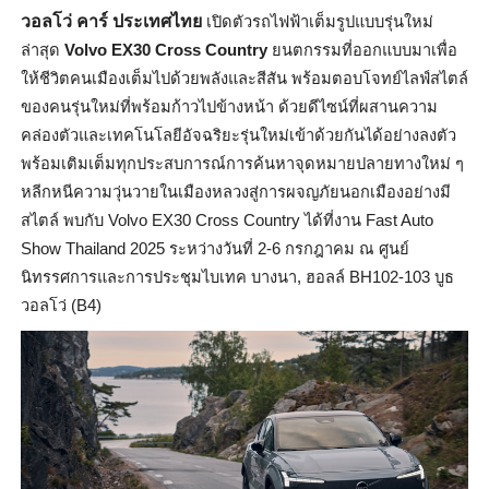
วอลโว่ คาร์ ประเทศไทย
เปิดตัวรถไฟฟ้าเต็มรูปแบบรุ่
นใหม่
ล่าสุด
Volvo EX30 Cross Country
ยนตกรรมที่ออกแบบมาเพื่อ
ให้ชีวิ
ตคนเมืองเต็มไปด้วยพลังและสีสัน พร้อมตอบโจทย์ไลฟ์สไตล์
ของคนรุ่
นใหม่ที่พร้อมก้าวไปข้างหน้า ด้วยดีไซน์ที่ผสานความ
คล่องตั
วและเทคโนโลยีอัจฉริยะรุ่นใหม่
เข้าด้วยกันได้อย่างลงตัว
พร้อมเติมเต็มทุกประสบการณ์
การค้นหาจุดหมายปลายทางใหม่ ๆ
หลีกหนีความวุ่นวายในเมื
องหลวงสู่การผจญภัยนอกเมืองอย่
างมี
สไตล์ พบกับ
Volvo EX30 Cross Country
ได้ที่งาน
Fast Auto
Show Thailand 2025
ระหว่างวันที่
2-6
กรกฎาคม ณ ศูนย์
นิทรรศการและการประชุ
มไบเทค บางนา
,
ฮอลล์
BH102-103
บูธ
วอลโว่ (
B4)