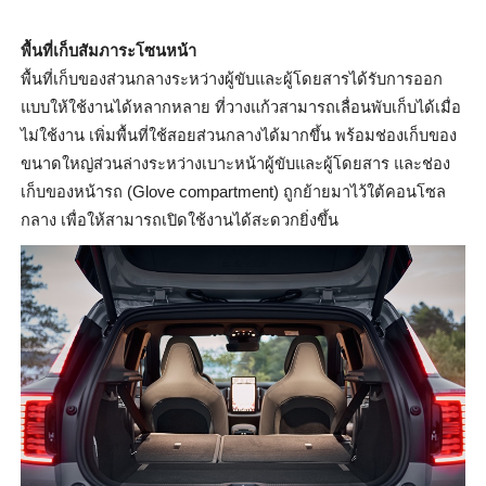
พื้นที่เก็บสัมภาระโซนหน้า
พื้นที่เก็บของส่วนกลางระหว่
างผู้ขับและผู้โดยสารได้รั
บการออก
แบบให้ใช้งานได้หลากหลาย ที่วางแก้วสามารถเลื่อนพับเก็
บได้เมื่อ
ไม่ใช้งาน เพิ่มพื้นที่ใช้สอยส่วนกลางได้
มากขึ้น พร้อมช่องเก็บของ
ขนาดใหญ่ส่วนล่
างระหว่างเบาะหน้าผู้ขับและผู้
โดยสาร และช่อง
เก็บของหน้ารถ
(Glove compartment)
ถูกย้ายมาไว้ใต้คอนโซล
กลาง เพื่อให้สามารถเปิดใช้งานได้
สะดวกยิ่งขึ้น