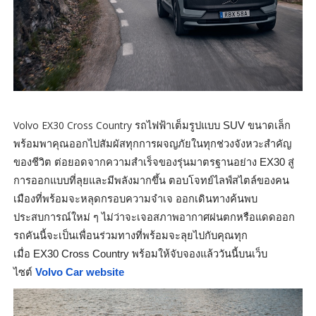
Volvo EX30 Cross Country
รถไฟฟ้าเต็มรูปแบบ
SUV
ขนาดเล็ก
พร้อมพาคุณออกไปสัมผัสทุ
กการผจญภัยในทุกช่วงจังหวะสำคั
ญ
ของชีวิต ต่อยอดจากความสำเร็จของรุ่
นมาตรฐานอย่าง
EX30
สู่
การออกแบบที่ลุยและมีพลั
งมากขึ้น ตอบโจทย์ไลฟ์สไตล์ของคน
เมืองที่
พร้อมจะหลุดกรอบความจำเจ ออกเดินทางค้นพบ
ประสบการณ์ใหม่ ๆ ไม่ว่าจะเจอสภาพอากาศฝนตกหรื
อแดดออก
รถคันนี้จะเป็นเพื่อนร่วมทางที่
พร้อมจะลุยไปกับคุณทุก
เมื่อ
EX
30
Cross Country
พร้อมให้จับจองแล้ววันนี้บนเว็
บ
ไซต์
Volvo Car website