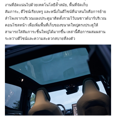
งานที่อัดแน่นไปด้วยเทคโนโลยีล้ำ
สมัย
,
พื้นที่จัดเก็บ
สัมภาระ
,
ดีไซน์เรียบหรู และหนึ่งในดีไซน์ที่น่าสนใจคื
อการย้าย
ลำโพงจากบริเวณแผงประตู
มาติดตั้งรวมไว้บนซาวด์บาร์บริ
เวณ
คอนโซลหน้า เพื่อเพิ่มพื้นที่เก็
บของขนาดใหญ่ตรงประตูให้
สามารถใส่สัมภาระชิ้นใหญ่ได้
มากขึ้น เหล่านี้คือการผสมผสาน
ระหว่างดี
ไซน์และความสะดวกสบายที่ลงตัว