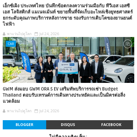
เอ็กซ์เผิง ประเทศไทย บันทึกข้อตกลงความร่วมมือกับ ทีวีเอส เอสซี
เอส โลจิสติกส์ แมเนจเม้นท์ ขยายพื้นที่จัดเก็บอะไหล่เชิงยุทธศาสตร์
ยกระดับคุณภาพบริการหลังการขาย รองรับการเติบโตของยานยนต์
ไฟฟ้า
พาแว่นไปดูโลก
Jul 24, 2026
CAR
GWM ส่งมอบ GWM ORA 5 EV เสริมทัพบริการรถเช่า Budget
Thailand ตอบรับเทรนด์การเดินทางประหยัดและเป็นมิตรต่อสิ่ง
แวดล้อม
พาแว่นไปดูโลก
Jul 24, 2026
BLOGGER
DISQUS
FACEBOOK
ไม่มีความคิดเห็น: