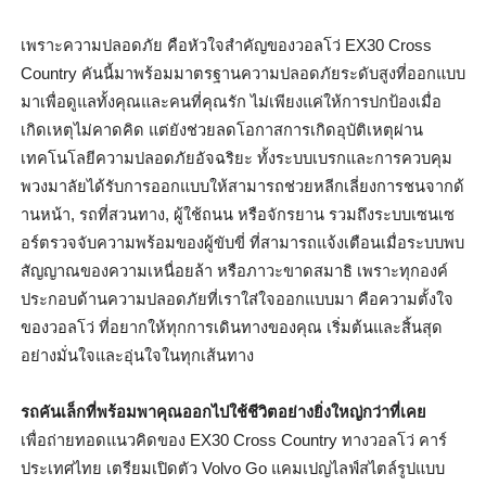
เพราะความปลอดภัย คือหัวใจสำคัญของวอลโว่
EX30 Cross
Country
คันนี้มาพร้อมมาตรฐานความปลอดภั
ยระดับสูงที่ออกแบบ
มาเพื่อดู
แลทั้งคุณและคนที่คุณรัก ไม่เพียงแค่ให้การปกป้องเมื่
อ
เกิดเหตุไม่คาดคิด แต่ยังช่วยลดโอกาสการเกิดอุบัติ
เหตุผ่าน
เทคโนโลยีความปลอดภัยอั
จฉริยะ ทั้งระบบเบรกและการควบคุ
ม
พวงมาลัยได้รับการออกแบบให้
สามารถช่วยหลีกเลี่ยงการชนจากด้
านหน้า
,
รถที่สวนทาง
,
ผู้ใช้ถนน หรือจักรยาน รวมถึงระบบเซนเซ
อร์ตรวจจั
บความพร้อมของผู้ขับขี่ ที่สามารถแจ้งเตือนเมื่
อระบบพบ
สัญญาณของความเหนื่อยล้า หรือภาวะขาดสมาธิ เพราะทุกองค์
ประกอบด้
านความปลอดภัยที่เราใส่
ใจออกแบบมา คือความตั้งใจ
ของวอลโว่ ที่อยากให้ทุกการเดินทางของคุณ เริ่มต้นและสิ้นสุด
อย่างมั่
นใจและอุ่นใจในทุกเส้นทาง
รถคันเล็กที่พร้อมพาคุณออกไปใช้
ชีวิตอย่างยิ่งใหญ่กว่าที่เคย
เพื่อถ่ายทอดแนวคิดของ
EX
30
Cross Country
ทางวอลโว่ คาร์
ประเทศไทย เตรียมเปิดตัว
Volvo Go
แคมเปญไลฟ์สไตล์รูปแบบ