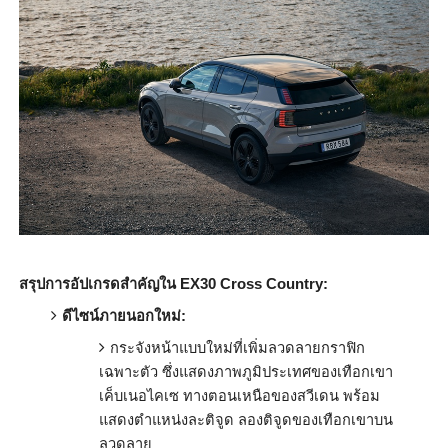
สรุปการอัปเกรดสำคัญใน
EX30 Cross Country:
ดีไซน์ภายนอกใหม่:
กระจังหน้าแบบใหม่ที่เพิ่
มลวดลายกราฟิก
เฉพาะตัว ซึ่งแสดงภาพภูมิประเทศของเทื
อกเขา
เค็บเนอไคเซ ทางตอนเหนือของสวีเดน พร้อม
แสดงตำแหน่งละติจูด ลองติจูดของเทือกเขาบน
ลวดลาย