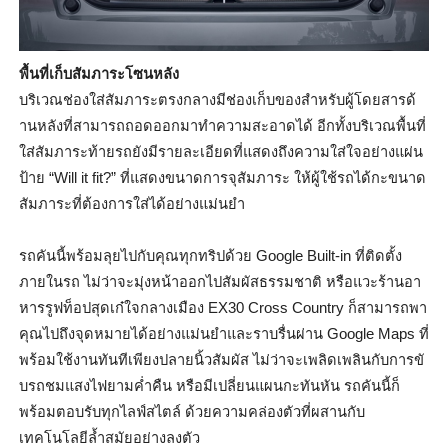
พื้นที่เก็บสัมภาระโซนหลัง
บริเวณช่องใส่สัมภาระตรงกลางมี
ช่องเก็บของสำหรับผู้โดยสารด้
านหลังที่
สามารถถอดออกมาทำความสะอาดได้ อีกทั้งบริเวณพื้นที่
ใส่สั
มภาระท้ายรถยังมีรายละเอียดที่
แสดงถึงความใส่ใจอย่างแผ่น
ป้าย
“Will it fit?”
ที่แสดงขนาดการจุสัมภาระ ให้ผู้ใช้รถได้กะขนาด
สัมภาระที่
ต้องการใส่ได้อย่างแม่นยำ
รถคันนี้พร้อมลุยไปกับคุณทุกทริ
ปด้วย
Google Built-in
ที่ติดตั้ง
ภายในรถ ไม่ว่าจะมุ่งหน้าออกไปสัมผั
สธรรมชาติ หรือแวะร้านอา
หารรูฟท็อปสุดเก๋
ใจกลางเมือง
EX30 Cross Country
ก็สามารถพา
คุณไปถึงจุดหมายได้
อย่างแม่นยำและราบรื่นผ่าน
Google Maps
ที่
พร้อมใช้งานทันทีเพียงปลายนิ้
วสัมผัส ไม่ว่าจะเพลิดเพลินกับการขั
บรถชมแสงไฟยามค่ำคืน หรือมีเปลี่ยนแผนกะทันหัน รถคันนี้ก็
พร้อมตอบรับทุกไลฟ์
สไตล์ ด้วยความคล่องตัวที่ผสานกั
บ
เทคโนโลยีล้ำสมัยอย่างลงตัว