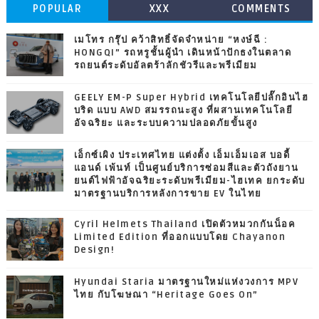
POPULAR
XXX
COMMENTS
เมโทร กรุ๊ป คว้าสิทธิ์จัดจำหน่าย “หงษ์ฉี :
HONGQI” รถหรูชั้นผู้นำ เดินหน้าปักธงในตลาด
รถยนต์ระดับอัลตร้าลักชัวรีและพรีเมียม
GEELY EM-P Super Hybrid เทคโนโลยีปลั๊กอินไฮ
บริด แบบ AWD สมรรถนะสูง ที่ผสานเทคโนโลยี
อัจฉริยะ และระบบความปลอดภัยขั้นสูง
เอ็กซ์เผิง ประเทศไทย แต่งตั้ง เอ็มเอ็มเอส บอดี้
แอนด์ เพ้นท์ เป็นศูนย์บริการซ่อมสีและตัวถังยาน
ยนต์ไฟฟ้าอัจฉริยะระดับพรีเมียม-ไฮเทค ยกระดับ
มาตรฐานบริการหลังการขาย EV ในไทย
Cyril Helmets Thailand เปิดตัวหมวกกันน็อค
Limited Edition ที่ออกแบบโดย Chayanon
Design!
Hyundai Staria มาตรฐานใหม่แห่งวงการ MPV
ไทย กับโฆษณา “Heritage Goes On”