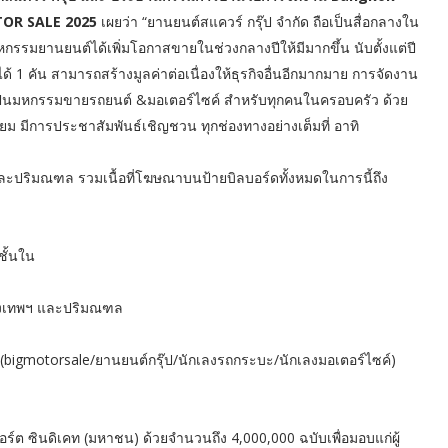
OTOR SALE 2025
เผยว่า “ยานยนต์สแควร์ กรุ๊ป จำกัด ถือเป็นสื่อกลางใน
รมยานยนต์ได้เพิ่มโอกาสขายในช่วงกลางปีให้มีมากขึ้น นับตั้งแต่ปี
ด้ 1 คัน สามารถสร้างมูลค่าต่อเนื่องให้ธุรกิจอื่นอีกมากมาย การจัดงาน
 เป็นมหกรรมขายรถยนต์ &มอเตอร์ไซค์ สำหรับทุกคนในครอบครัว ด้วย
ยม มีการประชาสัมพันธ์เชิญชวน ทุกช่องทางอย่างเต็มที่ อาทิ
ละปริมณฑล รวมเนื้อที่โฆษณาบนป้ายบิลบอร์ดทั้งหมดในการนี้ถึง
ชั้นใน
รุงเทพฯ และปริมณฑล
 (bigmotorsale/ยานยนต์กรุ๊ป/นักเลงรถกระบะ/นักเลงมอเตอร์ไซค์)
ปอร์ต ซินดิเคท (มหาชน) ด้วยจำนวนถึง 4,000,000 ฉบับเพื่อมอบแก่ผู้