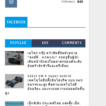
849
Followers
FACEBOOK
POPULAR
XXX
COMMENTS
เมโทร กรุ๊ป คว้าสิทธิ์จัดจำหน่าย
“หงษ์ฉี : HONGQI” รถหรูชั้นผู้นำ
เดินหน้าปักธงในตลาดรถยนต์ระดับ
อัลตร้าลักชัวรีและพรีเมียม
GEELY EM-P Super Hybrid
เทคโนโลยีปลั๊กอินไฮบริด แบบ AWD
สมรรถนะสูง ที่ผสานเทคโนโลยี
อัจฉริยะ และระบบความปลอดภัยขั้น
สูง
เอ็กซ์เผิง ประเทศไทย แต่งตั้ง เอ็ม