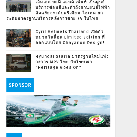
เอ็มเอส บอดี้ แอนด์ เพ้นท์ เป็นศูนย์
บริการซ่อมสีและตัวถังยานยนต์ไฟฟ้า
อัจฉริยะระดับพรีเมียม-ไฮเทค ยก
ระดับมาตรฐานบริการหลังการขาย EV ในไทย
Cyril Helmets Thailand เปิดตัว
หมวกกันน็อค Limited Edition ที่
ออกแบบโดย Chayanon Design!
Hyundai Staria มาตรฐานใหม่แห่ง
วงการ MPV ไทย กับโฆษณา
“Heritage Goes On”
SPONSOR