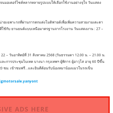
อดจนมอเตอร์ไซค์หลากหลายรูปแบบให้เลือกใช้งานอย่างจุใจ วันแสดง
ยเฉพาะรถที่ผ่านการตกแต่งโมดิฟายด์เพื่อเพิ่มความสวยงามเตะตา
ณ์ที่ใช้กับ ยานยนต์แบบเหนือมาตรฐานจากโรงงาน วันแสดงงาน : 27 –
ที่ 22 – วันอาทิตย์ที่ 31 สิงหาคม 2568 (วันธรรมดา 12.00 น. – 21.00 น.
รและการประชุมไบเทค บางนา กรุงเทพฯ ผู้พิการ ผู้อาวุโส อายุ 60 ปีขึ้น
 120 ซม. เข้าชมฟรี…และยินดีต้อนรับน้องหมาน้องแมวในรถเข็น
gmotorsale.yanyont
IVE ADS HERE