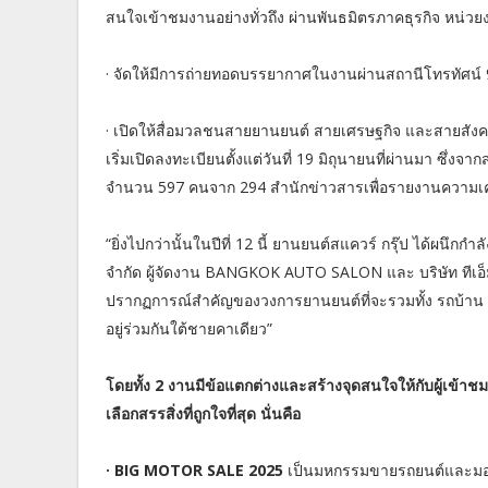
สนใจเข้าชมงานอย่างทั่วถึง ผ่านพันธมิตรภาคธุรกิจ หน่ว
· จัดให้มีการถ่ายทอดบรรยากาศในงานผ่านสถานีโทรทัศน์ 
· เปิดให้สื่อมวลชนสายยานยนต์ สายเศรษฐกิจ และสายสัง
เริ่มเปิดลงทะเบียนตั้งแต่วันที่ 19 มิถุนายนที่ผ่านมา ซึ่งจ
จำนวน 597 คนจาก 294 สำนักข่าวสารเพื่อรายงานความเค
“ยิ่งไปกว่านั้นในปีที่ 12 นี้ ยานยนต์สแควร์ กรุ๊ป ได้ผนึ
จำกัด ผู้จัดงาน BANGKOK AUTO SALON และ บริษัท ทีเอ็ม
ปรากฏการณ์สำคัญของวงการยานยนต์ที่จะรวมทั้ง รถบ้าน 
อยู่ร่วมกันใต้ชายคาเดียว”
โดยทั้ง 2 งานมีข้อแตกต่างและสร้างจุดสนใจให้กับผู้เข้าช
เลือกสรรสิ่งที่ถูกใจที่สุด นั่นคือ
· BIG MOTOR SALE 2025
เป็นมหกรรมขายรถยนต์และมอเตอร์