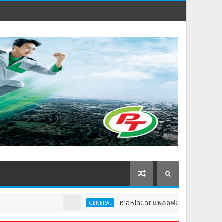
BlaBlaCar แพลตฟอร์มคาร์พูลชั้นนำระดับ
GENERAL