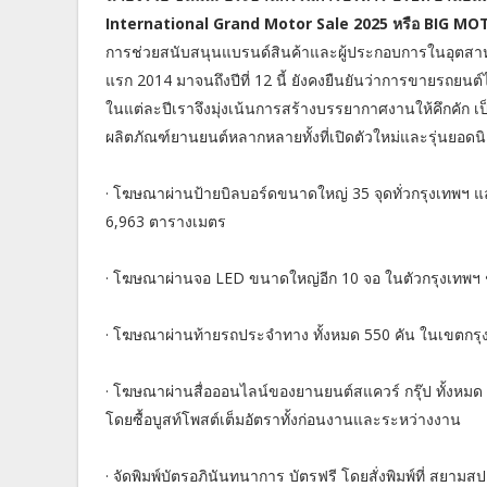
International Grand Motor Sale 2025 หรือ BIG M
การช่วยสนับสนุนแบรนด์สินค้าและผู้ประกอบการในอุตสาหกร
แรก 2014 มาจนถึงปีที่ 12 นี้ ยังคงยืนยันว่าการขายรถยนต์ไ
ในแต่ละปีเราจึงมุ่งเน้นการสร้างบรรยากาศงานให้คึกคัก
ผลิตภัณฑ์ยานยนต์หลากหลายทั้งที่เปิดตัวใหม่และรุ่นยอดนิ
· โฆษณาผ่านป้ายบิลบอร์ดขนาดใหญ่ 35 จุดทั่วกรุงเทพฯ แ
6,963 ตารางเมตร
· โฆษณาผ่านจอ LED ขนาดใหญ่อีก 10 จอ ในตัวกรุงเทพฯ 
· โฆษณาผ่านท้ายรถประจำทาง ทั้งหมด 550 คัน ในเขตก
· โฆษณาผ่านสื่อออนไลน์ของยานยนต์สแควร์ กรุ๊ป ทั้งหมด
โดยซื้อบูสท์โพสต์เต็มอัตราทั้งก่อนงานและระหว่างงาน
· จัดพิมพ์บัตรอภินันทนาการ บัตรฟรี โดยสั่งพิมพ์ที่ สยามส