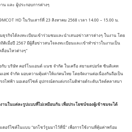
ยงาน และ ผู้ประกอบการต่างๆ
9MCOT HD ในวันเสาร์ที่ 23 สิงหาคม 2568 เวลา 14.00 – 15.00 น.
คมธุรกิจได้ลงทะเบียนเข้าร่วมชมและนำเสนอข่าวสารต่างๆ ในงาน โดย
ากสถิติเมื่อปี 2567 มีผู้สื่อข่าวสนใจลงทะเบียนและเข้าทำข่าวในงานเป็น
ลื่อนไหวต่างๆ”
กกำลังกับ บริษัท คอร์โนแอนด์ แนช จำกัด ในเครือ สยามสปอร์ต ซินดิเคท
เอฟ จำกัด มอบความคุ้มค่าให้แก่คนไทย โดยจัดงานต่อเนื่องกันถือเป็น
รถไฟฟ้า มอเตอร์ไซค์ อุปกรณ์ตกแต่งรถโมดิฟายด์ระดับเวิลด์คลาสมา
มงานในแต่ละรูปแบบที่ไม่เหมือนกัน เพื่อประโยชน์ของผู้เข้าชมจะได้
ไซค์ในแบบ “ยกโชว์รูมมาไว้ที่นี่” เพื่อการใช้งานที่คุ้มค่าพร้อม