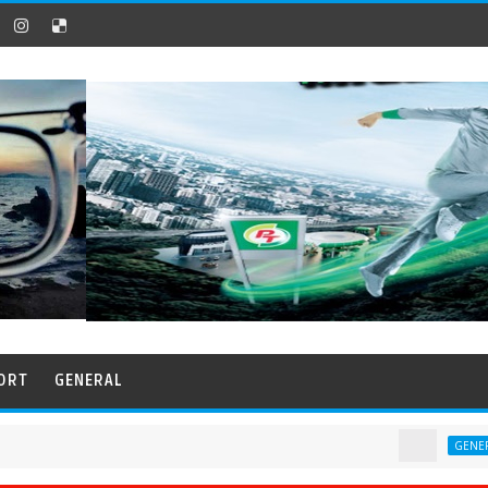
ORT
GENERAL
BlaBlaCa
GENERAL