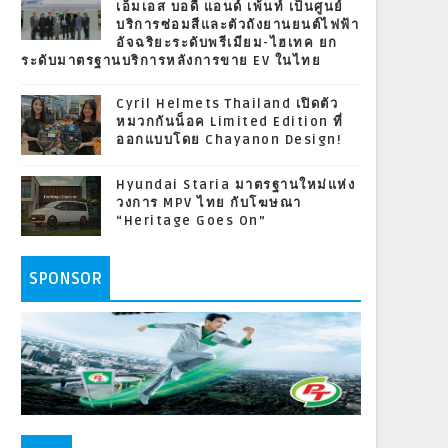
เอ็มเอส บอดี้ แอนด์ เพ้นท์ เป็นศูนย์
บริการซ่อมสีและตัวถังยานยนต์ไฟฟ้า
อัจฉริยะระดับพรีเมียม-ไฮเทค ยก
ระดับมาตรฐานบริการหลังการขาย EV ในไทย
Cyril Helmets Thailand เปิดตัว
หมวกกันน็อค Limited Edition ที่
ออกแบบโดย Chayanon Design!
Hyundai Staria มาตรฐานใหม่แห่ง
วงการ MPV ไทย กับโฆษณา
“Heritage Goes On”
SPONSOR