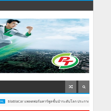
r แพลตฟอร์มคาร์พูลชั้นนำระดับโลก ประกาศเปิดให้บริการในประเทศไทย