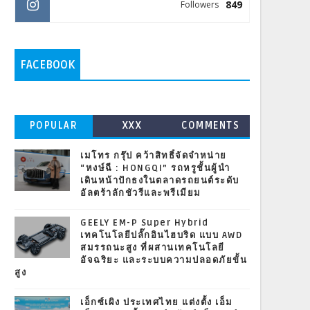
849
Followers
FACEBOOK
POPULAR
XXX
COMMENTS
เมโทร กรุ๊ป คว้าสิทธิ์จัดจำหน่าย
“หงษ์ฉี : HONGQI” รถหรูชั้นผู้นำ
เดินหน้าปักธงในตลาดรถยนต์ระดับ
อัลตร้าลักชัวรีและพรีเมียม
GEELY EM-P Super Hybrid
เทคโนโลยีปลั๊กอินไฮบริด แบบ AWD
สมรรถนะสูง ที่ผสานเทคโนโลยี
อัจฉริยะ และระบบความปลอดภัยขั้น
สูง
เอ็กซ์เผิง ประเทศไทย แต่งตั้ง เอ็ม