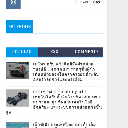
849
Followers
FACEBOOK
POPULAR
XXX
COMMENTS
เมโทร กรุ๊ป คว้าสิทธิ์จัดจำหน่าย
“หงษ์ฉี : HONGQI” รถหรูชั้นผู้นำ
เดินหน้าปักธงในตลาดรถยนต์ระดับ
อัลตร้าลักชัวรีและพรีเมียม
GEELY EM-P Super Hybrid
เทคโนโลยีปลั๊กอินไฮบริด แบบ AWD
สมรรถนะสูง ที่ผสานเทคโนโลยี
อัจฉริยะ และระบบความปลอดภัยขั้น
สูง
เอ็กซ์เผิง ประเทศไทย แต่งตั้ง เอ็ม