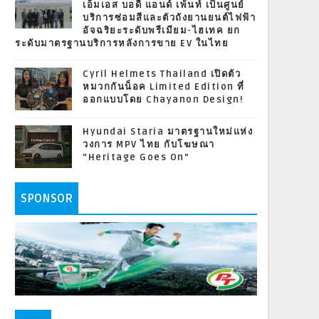
เอ็มเอส บอดี้ แอนด์ เพ้นท์ เป็นศูนย์
บริการซ่อมสีและตัวถังยานยนต์ไฟฟ้า
อัจฉริยะระดับพรีเมียม-ไฮเทค ยก
ระดับมาตรฐานบริการหลังการขาย EV ในไทย
Cyril Helmets Thailand เปิดตัว
หมวกกันน็อค Limited Edition ที่
ออกแบบโดย Chayanon Design!
Hyundai Staria มาตรฐานใหม่แห่ง
วงการ MPV ไทย กับโฆษณา
“Heritage Goes On”
SPONSOR