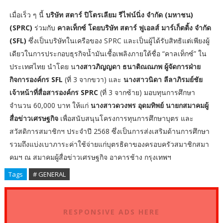
เมื่อเร็ว ๆ นี้
บริษัท สตาร์ ปิโตรเลียม รีไฟน์นิ่ง จำกัด (มหาชน)
(SPRC)
ร่วมกับ
คาลเท็กซ์ โดยบริษัท สตาร์ ฟูเอลส์ มาร์เก็ตติ้ง จำกัด
(SFL)
ซึ่งเป็นบริษัทในเครือของ SPRC และเป็นผู้ได้รับสิทธิแต่เพียงผู้
เดียวในการประกอบธุรกิจน้ำมันเชื้อเพลิงภายใต้ชื่อ “คาลเท็กซ์” ใน
ประเทศไทย นำโดย น
างสาวภิญญดา ธนาติณณภพ ผู้จัดการฝ่าย
กิจการองค์กร SFL
(ที่ 3 จากขวา) และ
นางสาวนิดา ลีลาภิรมย์ชัย
เจ้าหน้าที่สื่อสารองค์กร SPRC
(ที่ 3 จากซ้าย) มอบทุนการศึกษา
จำนวน 60,000 บาท ให้แก่
นางสาวดวงพร อุดมทิพย์ นายกสมาคมผู้
สื่อข่าวเศรษฐกิจ
เพื่อสนับสนุนโครงการทุนการศึกษาบุตร และ
สวัสดิการสมาชิกฯ ประจำปี 2568 ซึ่งเป็นการส่งเสริมด้านการศึกษา
รวมถึงแบ่งเบาภาระค่าใช้จ่ายแก่บุตรธิดาของครอบครัวสมาชิกสมา
คมฯ ณ สมาคมผู้สื่อข่าวเศรษฐกิจ อาคารช้าง กรุงเทพฯ
Tags
# GENERAL
RESPONSIVE ADS HERE