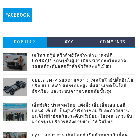
FACEBOOK
POPULAR
XXX
COMMENTS
เมโทร กรุ๊ป คว้าสิทธิ์จัดจำหน่าย “หงษ์ฉี :
HONGQI” รถหรูชั้นผู้นำ เดินหน้าปักธงในตลาด
รถยนต์ระดับอัลตร้าลักชัวรีและพรีเมียม
GEELY EM-P Super Hybrid เทคโนโลยีปลั๊กอินไฮ
บริด แบบ AWD สมรรถนะสูง ที่ผสานเทคโนโลยี
อัจฉริยะ และระบบความปลอดภัยขั้นสูง
เอ็กซ์เผิง ประเทศไทย แต่งตั้ง เอ็มเอ็มเอส บอดี้
แอนด์ เพ้นท์ เป็นศูนย์บริการซ่อมสีและตัวถังยาน
ยนต์ไฟฟ้าอัจฉริยะระดับพรีเมียม-ไฮเทค ยกระดับ
มาตรฐานบริการหลังการขาย EV ในไทย
Cyril Helmets Thailand เปิดตัวหมวกกันน็อค