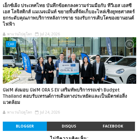
เอ็กซ์เผิง ประเทศไทย บันทึกข้อตกลงความร่วมมือกับ ทีวีเอส เอสซี
เอส โลจิสติกส์ แมเนจเม้นท์ ขยายพื้นที่จัดเก็บอะไหล่เชิงยุทธศาสตร์
ยกระดับคุณภาพบริการหลังการขาย รองรับการเติบโตของยานยนต์
ไฟฟ้า
พาแว่นไปดูโลก
Jul 24, 2026
CAR
GWM ส่งมอบ GWM ORA 5 EV เสริมทัพบริการรถเช่า Budget
Thailand ตอบรับเทรนด์การเดินทางประหยัดและเป็นมิตรต่อสิ่ง
แวดล้อม
พาแว่นไปดูโลก
Jul 24, 2026
BLOGGER
DISQUS
FACEBOOK
ไม่มีความคิดเห็น: