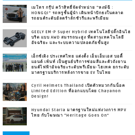
เมโทร กรุ๊ป คว้าสิทธิ์จัดจำหน่าย “หงษ์ฉี :
HONGQI” รถหรูชั้นผู้นำ เดินหน้าปักธงในตลาด
รถยนต์ระดับอัลตร้าลักชัวรีและพรีเมียม
GEELY EM-P Super Hybrid เทคโนโลยีปลั๊กอินไฮ
บริด แบบ AWD สมรรถนะสูง ที่ผสานเทคโนโลยี
อัจฉริยะ และระบบความปลอดภัยขั้นสูง
เอ็กซ์เผิง ประเทศไทย แต่งตั้ง เอ็มเอ็มเอส บอดี้
แอนด์ เพ้นท์ เป็นศูนย์บริการซ่อมสีและตัวถังยาน
ยนต์ไฟฟ้าอัจฉริยะระดับพรีเมียม-ไฮเทค ยกระดับ
มาตรฐานบริการหลังการขาย EV ในไทย
Cyril Helmets Thailand เปิดตัวหมวกกันน็อค
Limited Edition ที่ออกแบบโดย Chayanon
Design!
Hyundai Staria มาตรฐานใหม่แห่งวงการ MPV
ไทย กับโฆษณา “Heritage Goes On”