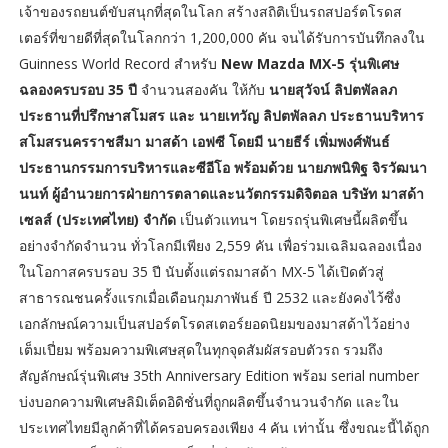
เจ้าของรถยนต์ขับสนุกที่สุดในโลก สร้างสถิติเป็นรถสปอร์ตโรดส
เตอร์ที่ขายดีที่สุดในโลกกว่า 1,200,000 คัน จนได้รับการบันทึกลงใน
Guinness World Record สำหรับ
New Mazda MX-5 รุ่นพิเศษ
ฉลองครบรอบ 35 ปี
จำนวนสองคัน ให้กับ
นายสุวัจน์ ลิปตพัลลภ
ประธานที่ปรึกษาสโมสร และ นายเทวัญ ลิปตพัลลภ ประธานบริหาร
สโมสรนครราชสีมา มาสด้า เอฟซี โดยมี นายธีร์ เพิ่มพงศ์พันธ์
ประธานกรรมการบริหารและซีอีโอ พร้อมด้วย นายภพนิพิฐ จิรวัฒนา
นนท์ ผู้อำนวยการฝ่ายการตลาดและนวัตกรรมดิจิตอล บริษัท มาสด้า
เซลส์ (ประเทศไทย) จำกัด
เป็นตัวแทนฯ โดยรถรุ่นพิเศษนี้ผลิตขึ้น
อย่างจำกัดจำนวน ทั่วโลกมีเพียง 2,559 คัน เพื่อร่วมเฉลิมฉลองเนื่อง
ในโอกาสครบรอบ 35 ปี นับตั้งแต่รถมาสด้า MX-5 ได้เปิดตัวสู่
สาธารณชนครั้งแรกเมื่อเดือนกุมภาพันธ์ ปี 2532 และยังคงไว้ซึ่ง
เอกลักษณ์ความเป็นสปอร์ตโรดสเตอร์ยอดนิยมของมาสด้าไว้อย่าง
เต็มเปี่ยม พร้อมความพิเศษสุดในทุกจุดสัมผัสรอบตัวรถ รวมถึง
สัญลักษณ์รุ่นพิเศษ 35th Anniversary Edition พร้อม serial number
บ่งบอกความพิเศษลิมิเต็ดอิดิชั่นที่ถูกผลิตขึ้นจำนวนจำกัด และใน
ประเทศไทยมีลูกค้าที่ได้ครอบครองเพียง 4 คัน เท่านั้น ซึ่งขณะนี้ได้ถูก