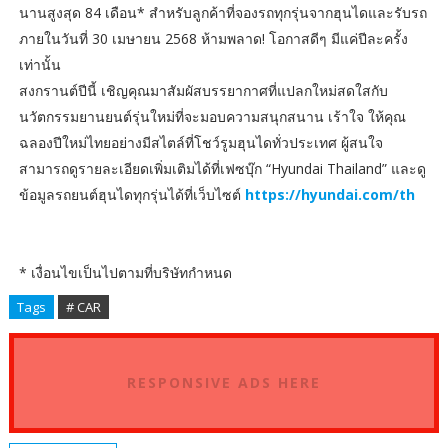
นานสูงสุด 84 เดือน* สำหรับลูกค้าที่จองรถทุกรุ่นจากฮุนไดและรับรถ
ภายในวันที่ 30 เมษายน 2568 ห้ามพลาด! โอกาสดีๆ มีแค่ปีละครั้ง
เท่านั้น
สงกรานต์ปีนี้ เชิญคุณมาสัมผัสบรรยากาศที่แปลกใหม่สดใสกับ
นวัตกรรมยานยนต์รุ่นใหม่ที่จะมอบความสนุกสนาน เร้าใจ ให้คุณ
ฉลองปีใหม่ไทยอย่างมีสไตล์ที่โชว์รูมฮุนไดทั่วประเทศ ผู้สนใจ
สามารถดูรายละเอียดเพิ่มเติมได้ที่เฟซบุ๊ก “Hyundai Thailand” และดู
ข้อมูลรถยนต์ฮุนไดทุกรุ่นได้ที่เว็บไซต์
https://hyundai.com/th
* เงื่อนไขเป็นไปตามที่บริษัทกำหนด
Tags
# CAR
RESPONSIVE ADS HERE