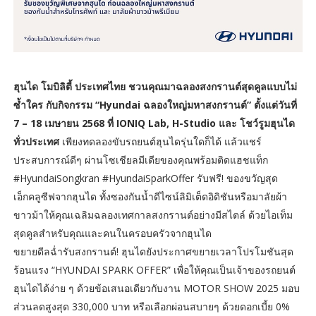
ฮุนได โมบิลิตี้ ประเทศไทย ชวนคุณมาฉลองสงกรานต์สุดคูลแบบไม่
ซ้ำใคร กับกิจกรรม “Hyundai ฉลองใหญ่มหาสงกรานต์” ตั้งแต่วันที่
7 – 18 เมษายน 2568 ที่ IONIQ Lab, H-Studio และ โชว์รูมฮุนได
ทั่วประเทศ
เพียงทดลองขับรถยนต์ฮุนไดรุ่นใดก็ได้ แล้วแชร์
ประสบการณ์ดีๆ ผ่านโซเชียลมีเดียของคุณพร้อมติดแฮชแท็ก
#HyundaiSongkran #HyundaiSparkOffer รับฟรี! ของขวัญสุด
เอ็กคลูซีฟจากฮุนได ทั้งซองกันน้ำดีไซน์ลิมิเต็ดอิดิชันหรือมาลัยผ้า
ขาวม้าให้คุณเฉลิมฉลองเทศกาลสงกรานต์อย่างมีสไตล์ ด้วยไอเท็ม
สุดคูลสำหรับคุณและคนในครอบครัวจากฮุนได
ขยายดีลฉ่ำรับสงกรานต์! ฮุนไดยังประกาศขยายเวลาโปรโมชันสุด
ร้อนแรง “HYUNDAI SPARK OFFER” เพื่อให้คุณเป็นเจ้าของรถยนต์
ฮุนไดได้ง่าย ๆ ด้วยข้อเสนอเดียวกับงาน MOTOR SHOW 2025 มอบ
ส่วนลดสูงสุด 330,000 บาท หรือเลือกผ่อนสบายๆ ด้วยดอกเบี้ย 0%