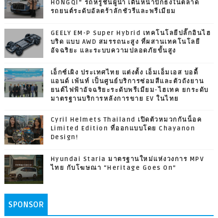
HONGQI” รถหรูชั้นผู้นำ เดินหน้าปักธงในตลาด
รถยนต์ระดับอัลตร้าลักชัวรีและพรีเมียม
GEELY EM-P Super Hybrid เทคโนโลยีปลั๊กอินไฮ
บริด แบบ AWD สมรรถนะสูง ที่ผสานเทคโนโลยี
อัจฉริยะ และระบบความปลอดภัยขั้นสูง
เอ็กซ์เผิง ประเทศไทย แต่งตั้ง เอ็มเอ็มเอส บอดี้
แอนด์ เพ้นท์ เป็นศูนย์บริการซ่อมสีและตัวถังยาน
ยนต์ไฟฟ้าอัจฉริยะระดับพรีเมียม-ไฮเทค ยกระดับ
มาตรฐานบริการหลังการขาย EV ในไทย
Cyril Helmets Thailand เปิดตัวหมวกกันน็อค
Limited Edition ที่ออกแบบโดย Chayanon
Design!
Hyundai Staria มาตรฐานใหม่แห่งวงการ MPV
ไทย กับโฆษณา “Heritage Goes On”
SPONSOR