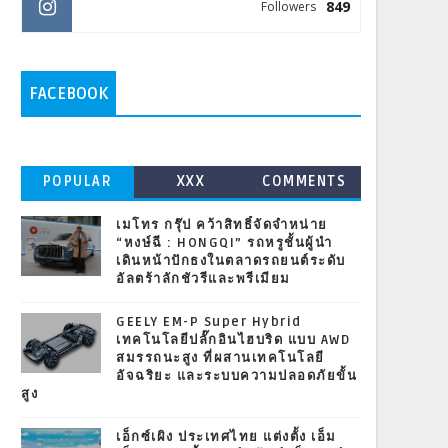
849
Followers
FACEBOOK
POPULAR
XXX
COMMENTS
เมโทร กรุ๊ป คว้าสิทธิ์จัดจำหน่าย
“หงษ์ฉี : HONGQI” รถหรูชั้นผู้นำ
เดินหน้าปักธงในตลาดรถยนต์ระดับ
อัลตร้าลักชัวรีและพรีเมียม
GEELY EM-P Super Hybrid
เทคโนโลยีปลั๊กอินไฮบริด แบบ AWD
สมรรถนะสูง ที่ผสานเทคโนโลยี
อัจฉริยะ และระบบความปลอดภัยขั้น
สูง
เอ็กซ์เผิง ประเทศไทย แต่งตั้ง เอ็ม