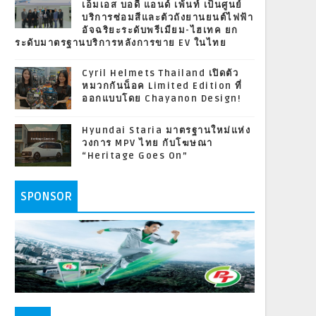
เอ็มเอส บอดี้ แอนด์ เพ้นท์ เป็นศูนย์
บริการซ่อมสีและตัวถังยานยนต์ไฟฟ้า
อัจฉริยะระดับพรีเมียม-ไฮเทค ยก
ระดับมาตรฐานบริการหลังการขาย EV ในไทย
Cyril Helmets Thailand เปิดตัว
หมวกกันน็อค Limited Edition ที่
ออกแบบโดย Chayanon Design!
Hyundai Staria มาตรฐานใหม่แห่ง
วงการ MPV ไทย กับโฆษณา
“Heritage Goes On”
SPONSOR