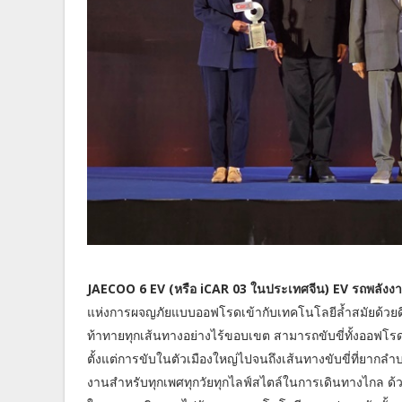
JAECOO 6 EV (หรือ iCAR 03 ในประเทศจีน) EV รถพลัง
แห่งการผจญภัยแบบออฟโรดเข้ากับเทคโนโลยีล้ำสมัยด้วยดีไ
ท้าทายทุกเส้นทางอย่างไร้ขอบเขต สามารถขับขี่ทั้งออฟโ
ตั้งแต่การขับในตัวเมืองใหญ่ไปจนถึงเส้นทางขับขี่ที่ยา
งานสำหรับทุกเพศทุกวัยทุกไลฟ์สไตล์ในการเดินทางไกล ด้ว