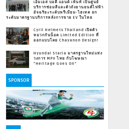
เอ็มเอส บอดี้ แอนด์ เพ้นท์ เป็นศูนย์
บริการซ่อมสีและตัวถังยานยนต์ไฟฟ้า
อัจฉริยะระดับพรีเมียม-ไฮเทค ยก
ระดับมาตรฐานบริการหลังการขาย EV ในไทย
Cyril Helmets Thailand เปิดตัว
หมวกกันน็อค Limited Edition ที่
ออกแบบโดย Chayanon Design!
Hyundai Staria มาตรฐานใหม่แห่ง
วงการ MPV ไทย กับโฆษณา
“Heritage Goes On”
SPONSOR