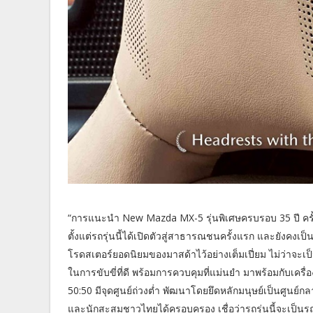
“การแนะนำ New Mazda MX-5 รุ่นพิเศษครบรอบ 35 ปี ครั้ง
ตั้งแต่รถรุ่นนี้ได้เปิดตัวสู่สาธารณชนครั้งแรก และยังคงเป็
โรดสเตอร์ยอดนิยมของมาสด้าไว้อย่างเต็มเปี่ยม ไม่ว่าจะเป
ในการขับขี่ที่ดี พร้อมการควบคุมที่แม่นยำ มาพร้อมกับเคร
50:50 มีจุดศูนย์ถ่วงต่ำ พัฒนาโดยยึดหลักมนุษย์เป็นศูนย์
และนักสะสมชาวไทยได้ครอบครอง เชื่อว่ารถรุ่นนี้จะเป็น