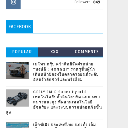
849
Followers
FACEBOOK
POPULAR
XXX
COMMENTS
เมโทร กรุ๊ป คว้าสิทธิ์จัดจำหน่าย
“หงษ์ฉี : HONGQI” รถหรูชั้นผู้นำ
เดินหน้าปักธงในตลาดรถยนต์ระดับ
อัลตร้าลักชัวรีและพรีเมียม
GEELY EM-P Super Hybrid
เทคโนโลยีปลั๊กอินไฮบริด แบบ AWD
สมรรถนะสูง ที่ผสานเทคโนโลยี
อัจฉริยะ และระบบความปลอดภัยขั้น
สูง
เอ็กซ์เผิง ประเทศไทย แต่งตั้ง เอ็ม