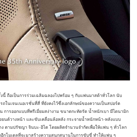
นี้ ถือเป็นการร่วมเฉลิมฉลองไปพร้อม ๆ กับแฟนมาสด้าทั่วโลก นับ
นรถในเจนเนอเรชั่นที่สี่ ที่ยังคงไว้ซึ่งเอกลักษณ์ของความเป็นสปอร์ต
็น การออกแบบที่พรีเมี่ยมสง่างาม ขนาดกะทัดรัด น้ำหนักเบา มีไดนามิก
ื่องยนต์วางหน้า และขับเคลื่อนล้อหลัง กระจายน้ำหนักหน้า-หลังแบบ
กลาง ตามปรัชญา จินบะ-อิไต โดยผลิตจำนวนจำกัดเพื่อให้แฟน ๆ ทั่วโลก
รถอีกโมเดลที่จะมาสร้างความสนุกสนานในการขับขี่ ทำให้แฟน ๆ