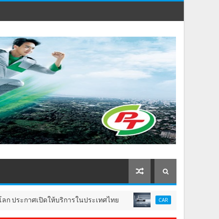
ดให้บริการในประเทศไทย
เมอร์เซเดส-เบนซ์ เผยยอดขายคร
CAR