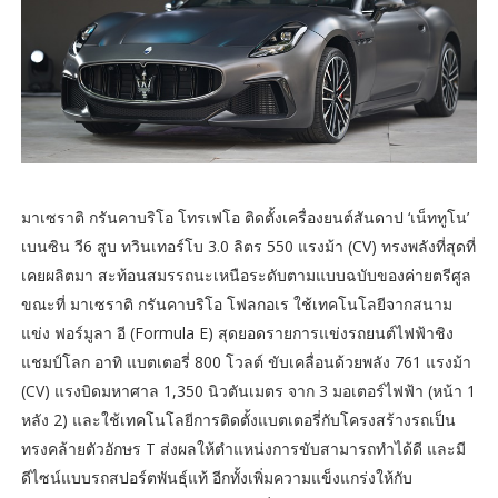
มาเซราติ กรันคาบริโอ โทรเฟโอ ติดตั้งเครื่องยนต์สันดาป ‘เน็ททูโน’
เบนซิน วี6 สูบ ทวินเทอร์โบ 3.0 ลิตร 550 แรงม้า (CV) ทรงพลังที่สุดที่
เคยผลิตมา สะท้อนสมรรถนะเหนือระดับตามแบบฉบับของค่ายตรีศูล
ขณะที่ มาเซราติ กรันคาบริโอ โฟลกอเร ใช้เทคโนโลยีจากสนาม
แข่ง ฟอร์มูลา อี (Formula E) สุดยอดรายการแข่งรถยนต์ไฟฟ้าชิง
แชมป์โลก อาทิ แบตเตอรี่ 800 โวลต์ ขับเคลื่อนด้วยพลัง 761 แรงม้า
(CV) แรงบิดมหาศาล 1,350 นิวตันเมตร จาก 3 มอเตอร์ไฟฟ้า (หน้า 1
หลัง 2) และใช้เทคโนโลยีการติดตั้งแบตเตอรี่กับโครงสร้างรถเป็น
ทรงคล้ายตัวอักษร T ส่งผลให้ตำแหน่งการขับสามารถทำได้ดี และมี
ดีไซน์แบบรถสปอร์ตพันธุ์แท้ อีกทั้งเพิ่มความแข็งแกร่งให้กับ