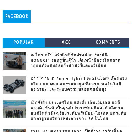
FACEBOOK
POPULAR
XXX
COMMENTS
เมโทร กรุ๊ป คว้าสิทธิ์จัดจำหน่าย “หงษ์ฉี :
HONGQI” รถหรูชั้นผู้นำ เดินหน้าปักธงในตลาด
รถยนต์ระดับอัลตร้าลักชัวรีและพรีเมียม
GEELY EM-P Super Hybrid เทคโนโลยีปลั๊กอินไฮ
บริด แบบ AWD สมรรถนะสูง ที่ผสานเทคโนโลยี
อัจฉริยะ และระบบความปลอดภัยขั้นสูง
เอ็กซ์เผิง ประเทศไทย แต่งตั้ง เอ็มเอ็มเอส บอดี้
แอนด์ เพ้นท์ เป็นศูนย์บริการซ่อมสีและตัวถังยาน
ยนต์ไฟฟ้าอัจฉริยะระดับพรีเมียม-ไฮเทค ยกระดับ
มาตรฐานบริการหลังการขาย EV ในไทย
Cyril Helmets Thailand เปิดตัวหมวกกันน็อค