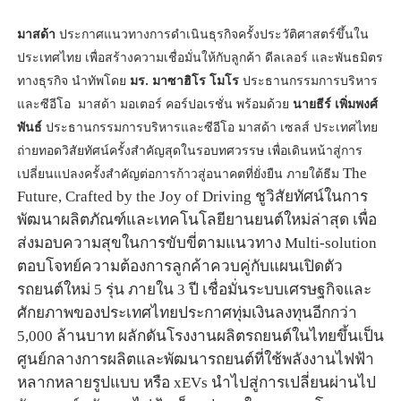
มาสด้า
ประกาศแนวทางการดำเนินธุรกิจครั้งประวัติศาสตร์ขึ้นใน
ประเทศไทย เพื่อสร้างความเชื่อมั่นให้กับลูกค้า ดีลเลอร์ และพันธมิตร
ทางธุรกิจ นำทัพโดย
มร
.
มาซาฮิโร โมโร
ประธานกรรมการบริหาร
และซีอีโอ มาสด้า มอเตอร์ คอร์ปอเรชั่น พร้อมด้วย
นายธีร์ เพิ่มพงศ์
พันธ์
ประธานกรรมการบริหารและซีอีโอ มาสด้า เซลส์ ประเทศไทย
ถ่ายทอดวิสัยทัศน์ครั้งสำคัญสุดในรอบทศวรรษ เพื่อเดินหน้าสู่การ
เปลี่ยนแปลงครั้งสำคัญต่อการก้าวสู่อนาคตที่ยั่งยืน ภายใต้ธีม
The
Future, Crafted by the Joy of Driving
ชูวิสัยทัศน์ในการ
พัฒนาผลิตภัณฑ์และเทคโนโลยียานยนต์ใหม่ล่าสุด เพื่อ
ส่งมอบความสุขในการขับขี่ตามแนวทาง
Multi-solution
ตอบโจทย์ความต้องการลูกค้าควบคู่กับแผนเปิดตัว
รถยนต์ใหม่
5
รุ่น ภายใน
3
ปี เชื่อมั่นระบบเศรษฐกิจและ
ศักยภาพของประเทศไทยประกาศทุ่มเงินลงทุนอีกกว่า
5,000
ล้านบาท ผลักดันโรงงานผลิตรถยนต์ในไทยขึ้นเป็น
ศูนย์กลางการผลิตและพัฒนารถยนต์ที่ใช้พลังงานไฟฟ้า
หลากหลายรูปแบบ หรือ
xEVs
นำไปสู่การเปลี่ยนผ่านไป