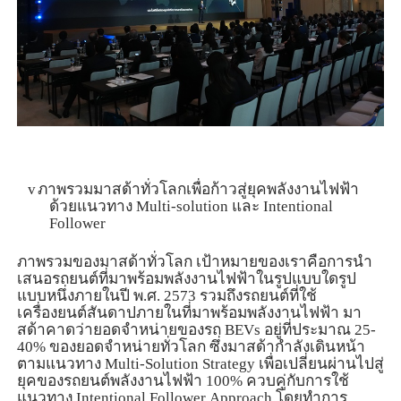
v
ภาพรวมมาสด้าทั่วโลกเพื่อก้าวสู่ยุคพลังงานไฟฟ้า
ด้วยแนวทาง
Multi-solution
และ
Intentional
Follower
ภาพรวมของมาสด้าทั่วโลก เป้าหมายของเราคือการนำ
เสนอรถยนต์ที่มาพร้อมพลังงานไฟฟ้าในรูปแบบใดรูป
แบบหนึ่งภายในปี พ.ศ.
2573
รวมถึงรถยนต์ที่ใช้
เครื่องยนต์สันดาปภายในที่มาพร้อมพลังงานไฟฟ้า มา
สด้าคาดว่ายอดจำหน่ายของรถ
BEVs
อยู่ที่ประมาณ
25-
40%
ของยอดจำหน่ายทั่วโลก ซึ่งมาสด้ากำลังเดินหน้า
ตามแนวทาง
Multi-Solution Strategy
เพื่อเปลี่ยนผ่านไปสู่
ยุคของรถยนต์พลังงานไฟฟ้า
100%
ควบคู่กับการใช้
แนวทาง
Intentional Follower
Approach
โดยทำการ