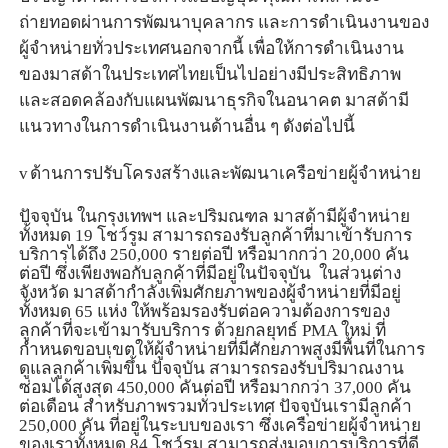
ถ่ายทอดผ่านการพัฒนาบุคลากร และการดำเนินงานของ
ผู้จำหน่ายทั่วประเทศ
นอกจากนี้ เพื่อให้การดำเนินงาน
ของมาสด้าในประเทศไทยเป็นไปอย่างมีประสิทธิภาพ
และสอดคล้องกับแผนพัฒนาธุรกิจในอนาคต มาสด้ามี
แนวทางในการดำเนินงานด้านอื่น ๆ ดังต่อไปนี้
v
ด้านการปรับโครงสร้างและพัฒนาเครือข่ายผู้จำหน่าย
ปัจจุบัน ในกรุงเทพฯ และปริมณฑล มาสด้ามีผู้จำหน่าย
ทั้งหมด
19
โชว์รูม สามารถรองรับลูกค้าที่มาเข้ารับการ
บริการได้ถึง
250,000
รายต่อปี หรือมากกว่า
20,000
คัน
ต่อปี ซึ่งเพียงพอกับลูกค้าที่มีอยู่ในปัจจุบัน ในส่วนต่าง
จังหวัด มาสด้ากำลังเพิ่มศักยภาพของผู้จำหน่ายที่มีอยู่
ทั้งหมด
65
แห่ง ให้พร้อมรองรับต่อความต้องการของ
ลูกค้าที่จะเข้ามารับบริการ ด้วยกลยุทธ์
PMA
ใหม่ ที่
กำหนดขอบเขตให้ผู้จำหน่ายที่มีศักยภาพสูงมีพื้นที่ในการ
ดูแลลูกค้าเพิ่มขึ้น ปัจจุบัน สามารถรองรับปริมาณงาน
ซ่อมได้สูงสุด 450
,
000 คันต่อปี หรือมากกว่า 37
,
000 คัน
ต่อเดือน สำหรับภาพรวมทั่วประเทศ ปัจจุบันเรามีลูกค้า
250
,
000 คัน ที่อยู่ในระบบของเรา ซึ่งเครือข่ายผู้จำหน่าย
ของเราทั้งหมด 84 โชว์รูม สามารถส่งมอบการบริการที่ดี