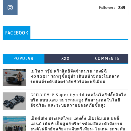
849
Followers
FACEBOOK
POPULAR
XXX
COMMENTS
เมโทร กรุ๊ป คว้าสิทธิ์จัดจำหน่าย “หงษ์ฉี :
HONGQI” รถหรูชั้นผู้นำ เดินหน้าปักธงในตลาด
รถยนต์ระดับอัลตร้าลักชัวรีและพรีเมียม
GEELY EM-P Super Hybrid เทคโนโลยีปลั๊กอินไฮ
บริด แบบ AWD สมรรถนะสูง ที่ผสานเทคโนโลยี
อัจฉริยะ และระบบความปลอดภัยขั้นสูง
เอ็กซ์เผิง ประเทศไทย แต่งตั้ง เอ็มเอ็มเอส บอดี้
แอนด์ เพ้นท์ เป็นศูนย์บริการซ่อมสีและตัวถังยาน
ยนต์ไฟฟ้าอัจฉริยะระดับพรีเมียม-ไฮเทค ยกระดับ