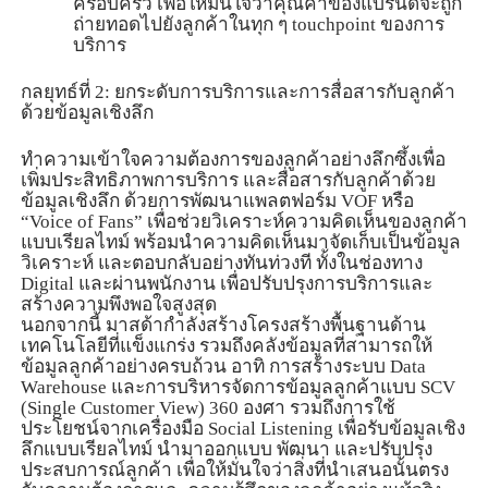
ครอบครัว เพื่อให้มั่นใจว่าคุณค่าของแบรนด์จะถูก
ถ่ายทอดไปยังลูกค้าในทุก ๆ
touchpoint
ของการ
บริการ
กลยุทธ์ที่
2:
ยกระดับการบริการและการสื่อสารกับลูกค้า
ด้วยข้อมูลเชิงลึก
ทำความเข้าใจความต้องการของลูกค้าอย่างลึกซึ้งเพื่อ
เพิ่มประสิทธิภาพการบริการ และสื่อสารกับลูกค้าด้วย
ข้อมูลเชิงลึก ด้วยการพัฒนาแพลตฟอร์ม
VOF
หรือ
“Voice of Fans”
เพื่อช่วยวิเคราะห์ความคิดเห็นของลูกค้า
แบบเรียลไทม์ พร้อมนำความคิดเห็นมาจัดเก็บเป็นข้อมูล
วิเคราะห์ และตอบกลับอย่างทันท่วงที ทั้งในช่องทาง
Digital
และผ่านพนักงาน เพื่อปรับปรุงการบริการและ
สร้างความพึงพอใจสูงสุด
นอกจากนี้ มาสด้ากำลังสร้างโครงสร้างพื้นฐานด้าน
เทคโนโลยีที่แข็งแกร่ง
รวมถึงคลังข้อมูลที่สามารถให้
ข้อมูลลูกค้าอย่างครบถ้วน
อาทิ การสร้างระบบ
Data
Warehouse
และการบริหารจัดการข้อมูลลูกค้าแบบ
SCV
(Single Customer View)
360 องศา รวมถึงการใช้
ประโยชน์จากเครื่องมือ
Social
L
istening
เพื่อรับข้อมูลเชิง
ลึกแบบเรียลไทม์ นำมาออกแบบ พัฒนา และปรับปรุง
ประสบการณ์ลูกค้า
เพื่อให้มั่นใจว่าสิ่งที่นำเสนอนั้นตรง