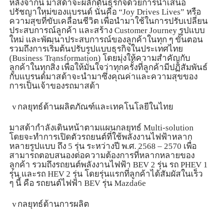
หลังจากนี้ มาสด้าจะผลักดันธุรกิจด้วยการนำเสนอ
ปรัชญาใหม่ของแบรนด์ นั่นคือ “
Joy Drives Lives”
หรือ
ความสุขที่ขับเคลื่อนชีวิต เพื่อนำมาใช้ในการปรับเปลี่ยน
ประสบการณ์ลูกค้า และสร้าง
Customer Journey
รูปแบบ
ใหม่ และพัฒนาประสบการณ์ของลูกค้าในทุก ๆ ขั้นตอน
รวมถึงการเริ่มต้นปรับรูปแบบธุรกิจในประเทศไทย
(
Business Transformation)
โดยมุ่งให้ความสำคัญกับ
ลูกค้าในทุกสิ่ง เพื่อให้มั่นใจว่าทุกครั้งที่ลูกค้ามีปฏิสัมพันธ์
กับแบรนด์มาสด้าจะนำมาซึ่งคุณค่าและความสุขของ
การเป็นเจ้าของรถมาสด้า
v
กลยุทธ์ด้านผลิตภัณฑ์และเทคโนโลยีในไทย
มาสด้ากำลังเดินหน้าตามแผนกลยุทธ์
Multi-solution
โดยจะทำการเปิดตัวรถยนต์ที่ใช้พลังงานไฟฟ้าหลาก
หลายรูปแบบ ถึง
5
รุ่น ระหว่างปี พ.ศ.
2568 – 2570
เพื่อ
สามารถตอบสนองต่อความต้องการที่หลากหลายของ
ลูกค้า รวมถึงรถยนต์พลังงานไฟฟ้า
BEV 2
รุ่น รถ
PHEV 1
รุ่น และรถ
HEV 2
รุ่น โดยรุ่นแรกที่ลูกค้าได้สัมผัสในเร็ว
ๆ นี้ คือ รถยนต์ไฟฟ้า
BEV
รุ่น
Mazda
6
e
v
กลยุทธ์ด้านการผลิต