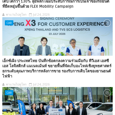
เติบโตกว่า 130% ลุยพลิกโฉมประสบการณ์การเป็นเจ้าของรถยนต์
ที่ยืดหยุ่นขึ้นด้วย FLEX Mobility Campaign
พาแว่นไปดูโลก
Jul 24, 2026
CAR
เอ็กซ์เผิง ประเทศไทย บันทึกข้อตกลงความร่วมมือกับ ทีวีเอส เอสซี
เอส โลจิสติกส์ แมเนจเม้นท์ ขยายพื้นที่จัดเก็บอะไหล่เชิงยุทธศาสตร์
ยกระดับคุณภาพบริการหลังการขาย รองรับการเติบโตของยานยนต์
ไฟฟ้า
พาแว่นไปดูโลก
Jul 24, 2026
CAR