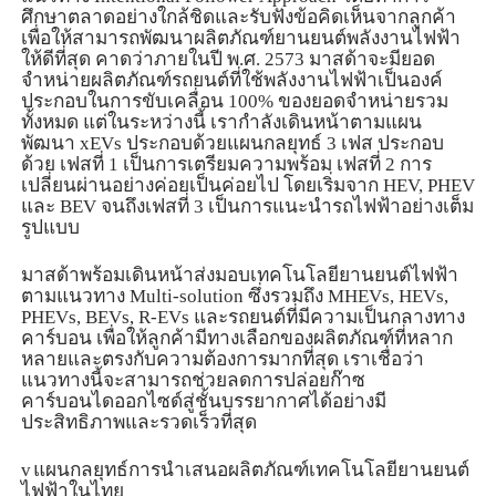
ศึกษาตลาดอย่างใกล้ชิดและรับฟังข้อคิดเห็นจากลูกค้า
เพื่อให้สามารถพัฒนาผลิตภัณฑ์ยานยนต์พลังงานไฟฟ้า
ให้ดีที่สุด คาดว่าภายในปี พ.ศ.
2573
มาสด้าจะมียอด
จำหน่ายผลิตภัณฑ์รถยนต์ที่ใช้พลังงานไฟฟ้าเป็นองค์
ประกอบในการขับเคลื่อน
100%
ของยอดจำหน่ายรวม
ทั้งหมด แต่ในระหว่างนี้ เรากำลังเดินหน้าตามแผน
พัฒนา
xEVs
ประกอบด้วยแผนกลยุทธ์
3
เฟส ประกอบ
ด้วย เฟสที่
1
เป็นการเตรียมความพร้อม เฟสที่
2
การ
เปลี่ยนผ่านอย่างค่อยเป็นค่อยไป โดยเริ่มจาก
HEV, PHEV
และ
BEV
จนถึงเฟสที่
3
เป็นการแนะนำรถไฟฟ้าอย่างเต็ม
รูปแบบ
มาสด้าพร้อมเดินหน้าส่งมอบเทคโนโลยียานยนต์ไฟฟ้า
ตามแนวทาง
Multi-solution
ซึ่งรวมถึง
MHEVs, HEVs,
PHEVs, BEVs, R-EVs
และรถยนต์ที่มีความเป็นกลางทาง
คาร์บอน เพื่อให้ลูกค้ามีทางเลือกของผลิตภัณฑ์ที่หลาก
หลายและตรงกับความต้องการมากที่สุด เราเชื่อว่า
แนวทางนี้จะสามารถช่วยลดการปล่อยก๊าซ
คาร์บอนไดออกไซด์สู่ชั้นบรรยากาศได้อย่างมี
ประสิทธิภาพและรวดเร็วที่สุด
v
แผนกลยุทธ์การนำเสนอผลิตภัณฑ์เทคโนโลยียานยนต์
ไฟฟ้าในไทย