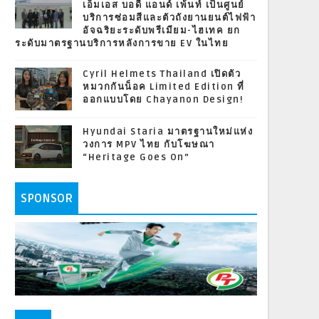
เอ็มเอส บอดี้ แอนด์ เพ้นท์ เป็นศูนย์
บริการซ่อมสีและตัวถังยานยนต์ไฟฟ้า
อัจฉริยะระดับพรีเมียม-ไฮเทค ยก
ระดับมาตรฐานบริการหลังการขาย EV ในไทย
Cyril Helmets Thailand เปิดตัว
หมวกกันน็อค Limited Edition ที่
ออกแบบโดย Chayanon Design!
Hyundai Staria มาตรฐานใหม่แห่ง
วงการ MPV ไทย กับโฆษณา
“Heritage Goes On”
SPONSOR