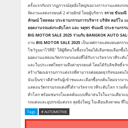
ครั้งแรกกับปรากฏการณ์สุดยิ่งใหญ่ของวงการงานแสดงรถยน
จัดงานแสดงรถยนต์ 2 ค่ายยักษ์ โดยผู้บริหาร
จรวย ขันมณี 
ลักษณ์ โหลทอง ประธานกรรมการบริหาร บริษัท คอร์โน แอนด
ยอดงานรถแต่งระดับโลก และ จตุพร ขันมณี ประธานกรรมกา
BIG MOTOR SALE 2025 ร่วมกับ BANGKOK AUTO SA
งาน
BIG MOTOR SALE 2025
เป็นเทศกาลแสดงยนตกรรมแบ
โชว์รูมมาไว้ที่นี่” ให้ผู้ที่สนใจซื้อรถใหม่ได้เลือกชมเลือก
ยอดงานแสดงนวัตกรรมรถแต่งที่ได้รับรางวัลจากเวทีระดับโ
และในประเทศไทยรวมถึงค่ายรถยนต์ โดยได้รับลิขสิทธิ์จาก
สร้างวัฒนธรรมการแต่งรถที่สามารถต่อยอดธุรกิจของคนไท
นับเป็นข่าวดีสำหรับผู้เข้าชมและเลือกซื้อรถคันใหม่จากงาน
แสดงนวัตกรรมรถแต่งที่ได้รางวัลจากเวทีระดับโลก รวมทั้
ทั่วโลก พร้อมชมรถโมเดลต้นแบบที่น่าสนใจในงานเดียวแบ
รถแต่งและอุปกรณ์แต่งรถ สุดยิ่งใหญ่ ในเดือนสิงหาคม ที
Tags
# AUTOMOTIVE