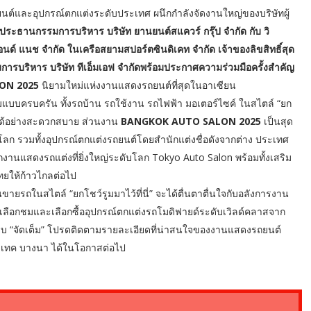
ต์และอุปกรณ์ตกแต่งระดับประเทศ ผนึกกำลังจัดงานใหญ่ของบริษัทผู้
ประธานกรรมการบริหาร บริษัท ยานยนต์สแควร์ กรุ๊ป จำกัด กับ วิ
์ แนช จำกัด ในเครือสยามสปอร์ตซินดิเคท จำกัด เจ้าของลิขสิทธิ์สุด
รบริหาร บริษัท ทีเอ็มเอฟ จำกัดพร้อมประกาศความร่วมมือครั้งสำคัญ
LON 2025
นิยามใหม่แห่งงานแสดงรถยนต์ที่สุดในอาเซียน
บครบครัน ทั้งรถบ้าน รถใช้งาน รถไฟฟ้า มอเตอร์ไซค์ ในสไตล์ “ยก
ซื้อได้อย่างสะดวกสบาย ส่วนงาน
BANGKOK AUTO SALON 2025
เป็นสุด
ลก รวมทั้งอุปกรณ์ตกแต่งรถยนต์โดยสำนักแต่งชื่อดังจากต่าง ประเทศ
งานแสดงรถแต่งที่ยิ่งใหญ่ระดับโลก Tokyo Auto Salon พร้อมทั้งเสริม
ยให้ก้าวไกลต่อไป
ขายรถในสไตล์ “ยกโชว์รูมมาไว้ที่นี่” จะได้ตื่นตาตื่นใจกับอลังการงาน
งเลือกชมและเลือกซื้ออุปกรณ์ตกแต่งรถโมดิฟายด์ระดับเวิลด์คลาสจาก
บ “จัดเต็ม” โปรดติดตามรายละเอียดที่น่าสนใจของงานแสดงรถยนต์
่ไบเทค บางนา ได้ในโอกาสต่อไป