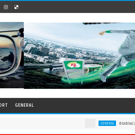
ORT
GENERAL
BlaBlaCar แพลตฟอ
GENERAL