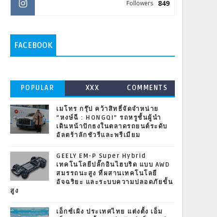
849
Followers
FACEBOOK
POPULAR
XXX
COMMENTS
เมโทร กรุ๊ป คว้าสิทธิ์จัดจำหน่าย
“หงษ์ฉี : HONGQI” รถหรูชั้นผู้นำ
เดินหน้าปักธงในตลาดรถยนต์ระดับ
อัลตร้าลักชัวรีและพรีเมียม
GEELY EM-P Super Hybrid
เทคโนโลยีปลั๊กอินไฮบริด แบบ AWD
สมรรถนะสูง ที่ผสานเทคโนโลยี
อัจฉริยะ และระบบความปลอดภัยขั้น
สูง
เอ็กซ์เผิง ประเทศไทย แต่งตั้ง เอ็ม