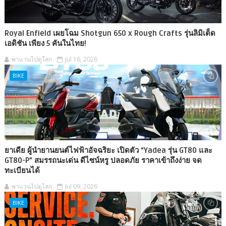
Royal Enfield เผยโฉม Shotgun 650 x Rough Crafts รุ่นลิมิเต็ด
เอดิชัน เพียง 5 คันในไทย!
พาแว่นไปดูโลก
Jul 16, 2026
BIKE
ยาเดีย ผู้นำยานยนต์ไฟฟ้าอัจฉริยะ เปิดตัว “Yadea รุ่น GT80 และ
GT80-P” สมรรถนะเด่น ดีไซน์หรู ปลอดภัย ราคาเข้าถึงง่าย จด
ทะเบียนได้
พาแว่นไปดูโลก
Jul 09, 2026
BIKE