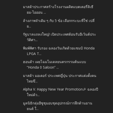
มาสด้าประกาศสร้างโรงงานผลิตแบตเตอรี่ลิเธี
ยม-ไอออน ...
ล้างภาพจำเดิม ๆ กับ 5 ข้อ เลือกกระบะที่ใช่ เปลี่
ย...
รัฐบาลแถลงใหญ่! เปิดประเทศต้อนรับอีเว้นต์ประ
วัติศา...
พิมพ์พิศา รับรอง ฉลองวันเกิดด้วยแชมป์ Honda
LPGA T...
ฮอนด้า เผยโฉมโมเดลยนตรกรรมต้นแบบ
“Honda 0 Saloon” ...
มาสด้า มอเตอร์ ประเทศญี่ปุ่น ประกาศแต่งตั้งคน
ไทยขึ...
Alpha V. Happy New Year Promotion🎉 ฉลองปี
ใหม่ด้ว...
มูลนิธิกลุ่มอีซูซุมอบชุดอุปกรณ์การฝึกด้านยาน
ยนต์ ใ...