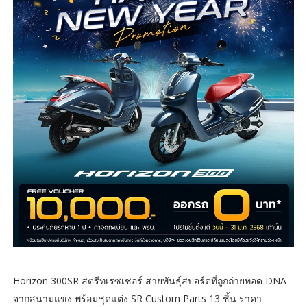
Horizon 300SR สตรีทเรซเซอร์ สายพันธุ์สปอร์ตที่ถูกถ่ายทอด DNA
จากสนามแข่ง พร้อมชุดแต่ง SR Custom Parts 13 ชิ้น ราคา