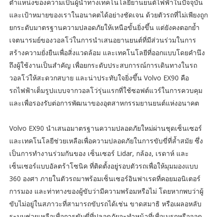
ตำแหน่งของความเป็นผู้นำทางเทคโนโลยียานยนต์ไฟฟ้าในปัจจุบัน
และเป้าหมายของเราในอนาคตได้อย่างชัดเจน ด้วยตัวรถที่ไม่เพียงถูก
ยกระดับมาตรฐานความปลอดภัยให้เหนือขั้นยิ่งขึ้น แต่ยังคงตอกย้ำ
เจตนารมย์ของวอลโว่ในการนำเสนอยานยนต์ที่มีส่วนร่วมในการ
สร้างความยั่งยืนเพื่อสิ่งแวดล้อม และเทคโนโลยีที่ออกแบบโดยคำนึง
ถึงผู้ใช้งานเป็นสำคัญ เพื่อยกระดับประสบการณ์การเดินทางในรถ
วอลโว่ให้สะดวกสบาย และน่าประทับใจยิ่งขึ้น Volvo EX90 คือ
รถไฟฟ้าเต็มรูปแบบจากวอลโว่รุ่นแรกที่ใช้ซอฟต์แวร์ในการควบคุม
และเพื่อรองรับต่อการพัฒนาของอุตสาหกรรมยานยนต์แห่งอนาคต
Volvo EX90 นำเสนอมาตรฐานความปลอดภัยใหม่ผ่านชุดเซ็นเซอร์
และเทคโนโลยีช่วยเหลือเพื่อความปลอดภัยในการขับขี่ที่ล้ำสมัย ซึ่ง
เป็นการทำงานร่วมกันของ เซ็นเซอร์ Lidar, กล้อง, เรดาห์ และ
เซ็นเซอร์แบบอัลตร้าโซนิค ที่ติดตั้งอยู่รอบตัวรถเพื่อให้มุมมองแบบ
360 องศา ภายในตัวรถมาพร้อมเซ็นเซอร์อินฟาเรดที่คอยมอนิเตอร์
การมอง และท่าทางของผู้ขับว่ามีความพร้อมหรือไม่ โดยหากพบว่าผู้
ขับไม่อยู่ในสภาวะที่สามารถขับรถได้เช่น ขาดสมาธิ หรือเผลอหลับ
ระบบช่วยเหลือเพื่อการขับขี่ที่ปลอดภัยจะทำหน้าที่เพื่อเบรกหรือจอด