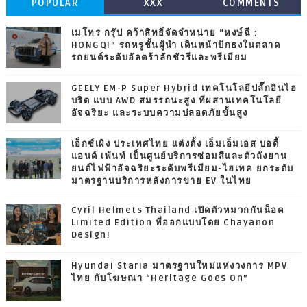
POPULAR
XXX
COMMENTS
เมโทร กรุ๊ป คว้าสิทธิ์จัดจำหน่าย “หงษ์ฉี :
HONGQI” รถหรูชั้นผู้นำ เดินหน้าปักธงในตลาด
รถยนต์ระดับอัลตร้าลักชัวรีและพรีเมียม
GEELY EM-P Super Hybrid เทคโนโลยีปลั๊กอินไฮ
บริด แบบ AWD สมรรถนะสูง ที่ผสานเทคโนโลยี
อัจฉริยะ และระบบความปลอดภัยขั้นสูง
เอ็กซ์เผิง ประเทศไทย แต่งตั้ง เอ็มเอ็มเอส บอดี้
แอนด์ เพ้นท์ เป็นศูนย์บริการซ่อมสีและตัวถังยาน
ยนต์ไฟฟ้าอัจฉริยะระดับพรีเมียม-ไฮเทค ยกระดับ
มาตรฐานบริการหลังการขาย EV ในไทย
Cyril Helmets Thailand เปิดตัวหมวกกันน็อค
Limited Edition ที่ออกแบบโดย Chayanon
Design!
Hyundai Staria มาตรฐานใหม่แห่งวงการ MPV
ไทย กับโฆษณา “Heritage Goes On”