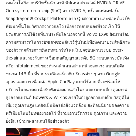
เทคโนโลยีจากบริษัทชั้นนำ อาทิ ชิปเอนกประสงค์ NVIDIA DRIVE
Orin system-on-a-chip (SoC) จาก NVIDIA, พร้อมแพลตฟอร์ม
Snapdragon® Cockpit Platform จาก Qualcomm และซอฟต์แวร์ที่
พัฒนาขึ้นโดยวิศวกรจากวอลโว่ เพื่อการตอบสนองที่รวดเร็ว ให้
ประสบการณ์ใช้รถที่น่าประทับใจ นอกจากนี้ Volvo EX90 ยังมาพร้อม
ความสามารถในการอัพเดทซอฟต์แวร์รุ่นใหม่เพื่อพัฒนาประสิทธิภาพ
ของตัวรถคล้ายการอัพเดทสมาร์ทโฟนในปัจจุบันผ่านระบบ over-
the-air และรองรับการเชื่อมต่อสัญญาณระดับ 5G ระบบสาระบันเทิง
หรือ infotainment ของตัวรถนำเสนอผ่านหน้าจอกลาง แบบสัมผัส
ขนาด 14.5 นิ้ว ที่รวบรวมฟีเจอร์อาทิ บริการต่าง ๆ จาก Google
apps และการเชื่อมต่อ Apple CarPlay แบบไร้สาย ที่จะพร้อมให้
บริการในอนาคต เพื่อรับฟังเพลงผ่านลำโพง และระบบเสียงคุณภาพ
สูงจากแบรนด์ Bowers & Wilkins ภายในยังถูกออกแบบด้วยวัสดุที่ไม่
เพียงคุณภาพสูง แต่ยังเป็นมิตรต่อสิ่งแวดล้อม สะท้อนนิยามของความ
พรีเมียมในบริบทของวอลโว่ ที่รวมเอานวัตกรรม คุณภาพ และความ
ยั่งยืน เข้ามาผสานกันได้อย่างลงตัว