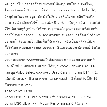
ที่จะถูกนำไปบริจาคสร้างที่อยู่อาศัยให้กับชุมชนในประเทศไทย,
โครงสร้างเหล็กที่ออกแบบให้สามารถถอดและประกอบใช้ใหม่ได้,
วัสดุสำหรับตกแต่งบูธ เช่น ผ้าที่ผลิตจากเส้นใยพลาสติกรีไซเคิล
สามารถนำกลับมาใช้ซ้ำ และเฟอร์นิเจอร์ภายในบูธ ผลิตจากเศษไม้
รีไซเคิล วัสดุที่ถูกนำมาใช้งานในบูธวอลโว่ถูกผสมผสานทั้งฟังก์ชัน
การใช้งาน นวัตกรรม และความรับผิดชอบต่อสิ่งแวดล้อมเข้าด้วยกัน
บูธวอลโว่จึงไม่ได้เป็นเพียงพื้นที่จัดแสดง แต่ยังเป็นบทพิสูจน์ถึงความ
ตั้งใจในการลดผลกระทบต่อธรรมชาติ และตอบโจทย์ความยั่งยืนใน
ระยะยาว
ร่วมสัมผัสนวัตกรรมจากวอลโว่ที่ผสานความปลอดภัย ความยั่งยืน
และดีไซน์แบบสแกนดิเนเวียน ได้ที่บูธ Volvo Car หมายเลข A16
และบูธ Volvo Selekt Approved Used Cars หมายเลข B14 ณ อิม
แพ็ค เมืองทองธานี อาคารชาเลนเจอร์ฮอลล์ 1-3 ตั้งแต่วันนี้ถึง 10
ธันวาคม พ.ศ. 2567
ราคา Volvo EX90
Volvo EX90 Plus Twin Motor 7 ที่นั่ง ราคา 4,290,000 บาท
Volvo EX90 Ultra Twin Motor Performance 6 ที่นั่ง ราคา