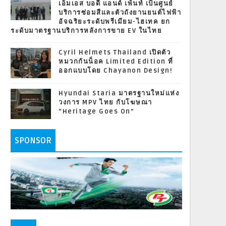
เอ็มเอส บอดี้ แอนด์ เพ้นท์ เป็นศูนย์
บริการซ่อมสีและตัวถังยานยนต์ไฟฟ้า
อัจฉริยะระดับพรีเมียม-ไฮเทค ยก
ระดับมาตรฐานบริการหลังการขาย EV ในไทย
Cyril Helmets Thailand เปิดตัว
หมวกกันน็อค Limited Edition ที่
ออกแบบโดย Chayanon Design!
Hyundai Staria มาตรฐานใหม่แห่ง
วงการ MPV ไทย กับโฆษณา
“Heritage Goes On”
SPONSOR