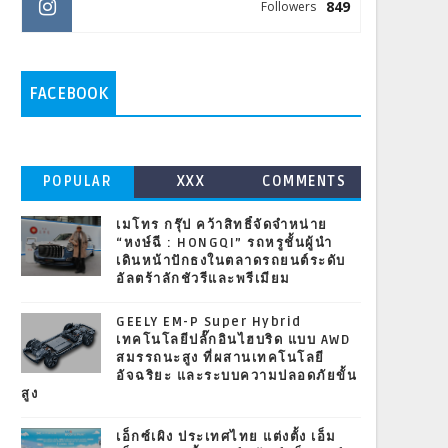
849
Followers
FACEBOOK
POPULAR
XXX
COMMENTS
เมโทร กรุ๊ป คว้าสิทธิ์จัดจำหน่าย
“หงษ์ฉี : HONGQI” รถหรูชั้นผู้นำ
เดินหน้าปักธงในตลาดรถยนต์ระดับ
อัลตร้าลักชัวรีและพรีเมียม
GEELY EM-P Super Hybrid
เทคโนโลยีปลั๊กอินไฮบริด แบบ AWD
สมรรถนะสูง ที่ผสานเทคโนโลยี
อัจฉริยะ และระบบความปลอดภัยขั้น
สูง
เอ็กซ์เผิง ประเทศไทย แต่งตั้ง เอ็ม