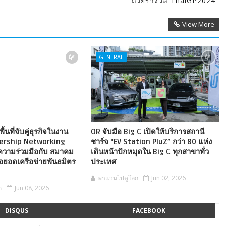
ถ้วยรางวัล ThaiGP2024
View More
GENERAL
ื้นที่จับคู่ธุรกิจในงาน
OR จับมือ Big C เปิดให้บริการสถานี
nership Networking
ชาร์จ “EV Station PluZ” กว่า 80 แห่ง
ความร่วมมือกับ สมาคม
เดินหน้าปักหมุดใน Big C ทุกสาขาทั่ว
อยอดเครือข่ายพันธมิตร
ประเทศ
พาแว่นไปดูโลก
Jun 02, 2026
ก
Jun 08, 2026
DISQUS
FACEBOOK