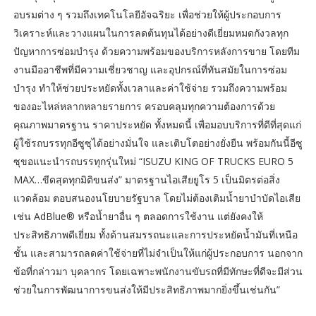
อบรมต่าง ๆ รวมถึงเทคโนโลยีอัจฉริยะ เพื่อช่วยให้ผู้ประกอบการ
วิเคราะห์และวางแผนในการลดต้นทุนได้อย่างดีเยี่ยมหมดกังวลทุก
ปัญหาการซ่อมบํารุง ด้วยความพร้อมของบริการหลังการขาย โดยทีม
งานมืออาชีพที่มีความเชี่ยวชาญ และอุปกรณ์ที่ทันสมัยในการซ่อม
บำรุง ทำให้ช่วยประหยัดทั้งเวลาและค่าใช้จ่าย รวมถึงความพร้อม
ของอะไหล่หลากหลายรายการ ครอบคลุมทุกความต้องการด้วย
คุณภาพมาตรฐาน ราคาประหยัด ทั้งหมดนี้ เพื่อมอบบริการที่ดีที่สุดแก่
ผู้ใช้รถบรรทุกอีซูซุได้อย่างมั่นใจ และเติบโตอย่างยั่งยืน พร้อมกันนี้อีซู
ซุขอแนะนำรถบรรทุกรุ่นใหม่ “ISUZU KING OF TRUCKS EURO 5
MAX…ขีดสุดทุกมิติขนส่ง” มาตรฐานไอเสียยูโร 5 เป็นมิตรต่อสิ่ง
แวดล้อม ตอบสนองนโยบายรัฐบาล โดยไม่ต้องเติมน้ำยาบำบัดไอเสีย
เช่น AdBlue® หรือน้ำยาอื่น ๆ ตลอดการใช้งาน แต่ยังคงให้
ประสิทธิภาพดีเยี่ยม ทั้งด้านสมรรถนะและการประหยัดน้ำมันที่เหนือ
ชั้น และสามารถลดค่าใช้จ่ายที่ไม่จำเป็นให้แก่ผู้ประกอบการ นอกจาก
ข้อที่กล่าวมา บุคลากร โดยเฉพาะพนักงานขับรถที่มีทักษะที่ดีจะมีส่วน
ช่วยในการพัฒนาการขนส่งให้มีประสิทธิภาพมากยิ่งขึ้นเช่นกัน”