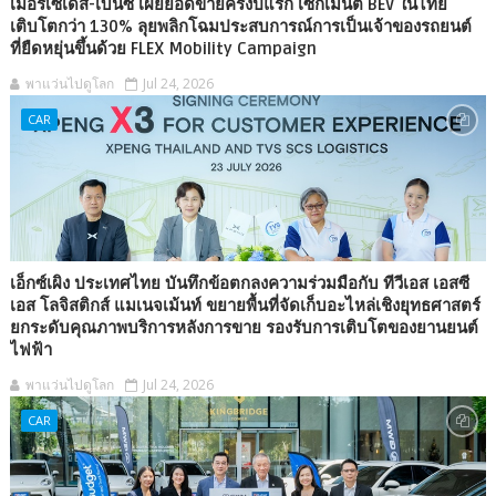
เมอร์เซเดส-เบนซ์ เผยยอดขายครึ่งปีแรก เซกเมนต์ BEV ในไทย
เติบโตกว่า 130% ลุยพลิกโฉมประสบการณ์การเป็นเจ้าของรถยนต์
ที่ยืดหยุ่นขึ้นด้วย FLEX Mobility Campaign
พาแว่นไปดูโลก
Jul 24, 2026
CAR
เอ็กซ์เผิง ประเทศไทย บันทึกข้อตกลงความร่วมมือกับ ทีวีเอส เอสซี
เอส โลจิสติกส์ แมเนจเม้นท์ ขยายพื้นที่จัดเก็บอะไหล่เชิงยุทธศาสตร์
ยกระดับคุณภาพบริการหลังการขาย รองรับการเติบโตของยานยนต์
ไฟฟ้า
พาแว่นไปดูโลก
Jul 24, 2026
CAR