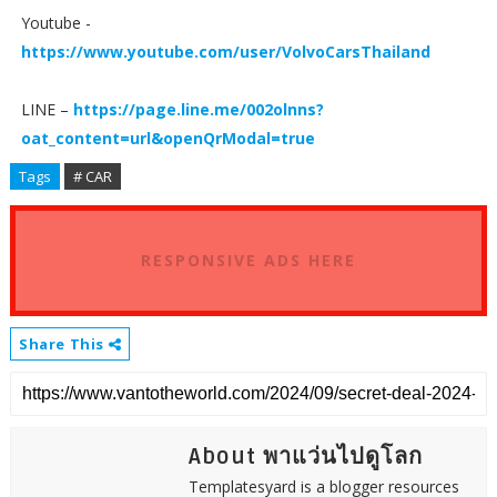
Youtube -
https://www.youtube.com/user/VolvoCarsThailand
LINE –
https://page.line.me/002olnns?
oat_content=url&openQrModal=true
Tags
# CAR
RESPONSIVE ADS HERE
Share This
About พาแว่นไปดูโลก
Templatesyard is a blogger resources