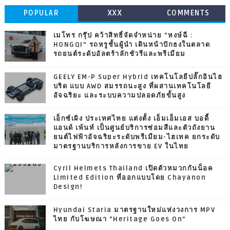
POPULAR
XXX
COMMENTS
เมโทร กรุ๊ป คว้าสิทธิ์จัดจำหน่าย “หงษ์ฉี :
HONGQI” รถหรูชั้นผู้นำ เดินหน้าปักธงในตลาด
รถยนต์ระดับอัลตร้าลักชัวรีและพรีเมียม
GEELY EM-P Super Hybrid เทคโนโลยีปลั๊กอินไฮ
บริด แบบ AWD สมรรถนะสูง ที่ผสานเทคโนโลยี
อัจฉริยะ และระบบความปลอดภัยขั้นสูง
เอ็กซ์เผิง ประเทศไทย แต่งตั้ง เอ็มเอ็มเอส บอดี้
แอนด์ เพ้นท์ เป็นศูนย์บริการซ่อมสีและตัวถังยาน
ยนต์ไฟฟ้าอัจฉริยะระดับพรีเมียม-ไฮเทค ยกระดับ
มาตรฐานบริการหลังการขาย EV ในไทย
Cyril Helmets Thailand เปิดตัวหมวกกันน็อค
Limited Edition ที่ออกแบบโดย Chayanon
Design!
Hyundai Staria มาตรฐานใหม่แห่งวงการ MPV
ไทย กับโฆษณา “Heritage Goes On”