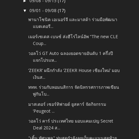
09/08 - 09/15
(17)
►
09/01 - 09/08
(17)
▼
พานาโซนิค เอเนอร์จี และมาสด้า ร่วมมือพัฒนา
แบตเตอรี...
เมอร์เซเดส-เบนซ์ ส่งฮีโร่ไลน์อัพ “The new CLE
Coup...
วอลโว่ GT Auto ฉลองยอดขายอันดับ 1 ครึ่งปี
แจกโปรแห...
‘ZEEKR’ ผนึกกำลัง ‘ZEEKR House เชียงใหม่’ มอบ
เงินส...
ททท. ร่วมกับหอมนสิการ จัดนิทรรศการภาพเขียน
พู่กันโบ...
มาสเตอร์ เซอร์ทิฟายด์ ยูสคาร์ จัดกิจกรรม
‘Peugeot ...
วอลโว่ คาร์ ประเทศไทย มอบแคมเปญ Secret
Deal 2024 ส...
"เติ้น ทัศนพล" ทุ่มสุดกำลังลุยเก็บคะแนนสุดท้าย