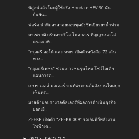
พิสูจน์แล้วโดยผู้ใช้จริง Honda e:HEV 30 คัน
ยืนยัน...
ฟอร์ด นำทีมอาสาลุยมอบชุดยังชีพเยียวยาน้ำท่วม
มาเซราติ กรันคาบริโอ โฟลกอเร่ ทิญญาเนลโล่
ครองเวที...
“กรุงศรี ออโต้ และ ททท. เปิดตัวหนังสือ ‘72 เส้น
ทาง...
“กลุ่มตรีเพชร” ชวนเยาวชนรุ่นใหม่ โชว์ไอเดีย
แผนการต...
เกรท วอลล์ มอเตอร์ ขนทัพรถยนต์พลังงานใหม่บุก
เซ็นทร...
มาสด้ามอบรางวัลดีลเลอร์ที่ผลการดำเนินธุรกิจ
ยอดเยี่...
ZEEKR เปิดตัว “ZEEKR 009” รถเอ็มพีวีพลังงาน
ไฟฟ้าเซ...
09/15 - 09/22
(17)
►