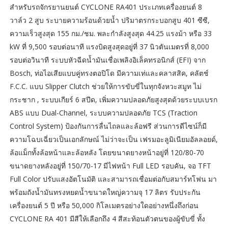
สำหรับรถจักรยานยนต์ CYCLONE RA401 ประเภทเครื่องยนต์ 8
วาล์ว 2 สูบ ระบายความร้อนด้วยน้ำ ปริมาตรกระบอกสูบ 401 ซีซี,
ความเร็วสูงสุด 155 กม./ชม. พละกำลังสูงสุด 44.25 แรงม้า หรือ 33
kW ที่ 9,500 รอบต่อนาที แรงบิดสูงสุดอยู่ที่ 37 นิวตันเมตรที่ 8,000
รอบต่อวินาที ระบบหัวฉีดน้ำมันเชื่อเพลิงอิเล็คทรอนิกส์ (EFI) จาก
Bosch, ท่อไอเสียแบบคู่ทรงตอปิโด มีความเท่และคลาสสิค, คลัตช์
F.C.C. แบบ Slipper Clutch ช่วยให้การขับขี่ในทุกจังหวะสมูท ไม่
กระชาก , ระบบเกียร์ 6 สปีด, เพิ่มความปลอดภัยสูงสุดด้วยระบบเบรก
ABS แบบ Dual-Channel, ระบบความปลอดภัย TCS (Traction
Control System) ป้องกันการลื่นไถลและล้อฟรี ส่วนการดีไซน์ก็มี
ความโฉบเฉี่ยวเป็นเอกลักษณ์ ไม่ว่าจะเป็น เฟรมอะลูมิเนียมอัลลอยด์,
ล้อแม็กทั้งล้อหน้าและล้อหลัง โดยขนาดยางหน้าอยู่ที่ 120/80-70
ขนาดยางหลังอยู่ที่ 150/70-17 มีไฟหน้า Full LED รอบคัน, จอ TFT
Full Color ปรับแสงอัตโนมัติ และสามารถเชื่อมต่อกับสมาร์ทโฟน มา
พร้อมถังน้ำมันทรงหยดน้ำขนาดใหญ่ความจุ 17 ลิตร รับประกัน
เครื่องยนต์ 5 ปี หรือ 50,000 กิโลเมตรอย่างใดอย่างหนึ่งถึงก่อน
CYCLONE RA 401 มีสีให้เลือกถึง 4 สีสะท้อนตัวตนของผู้ขับขี่ ทั้ง