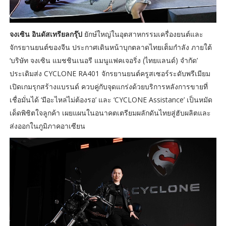
จงเซิน อินดัสเทรียลกรุ๊ป
ยักษ์ใหญ่ในอุตสาหกรรมเครื่องยนต์และ
จักรยานยนต์ของจีน ประกาศเดินหน้าบุกตลาดไทยเต็มกำลัง ภายใต้
‘บริษัท จงเซิน แมชชินเนอรี แมนูแฟคเจอริ่ง (ไทยแลนด์) จำกัด’
ประเดิมส่ง CYCLONE RA401 จักรยานยนต์ครูสเซอร์ระดับพรีเมียม
เปิดเกมรุกสร้างแบรนด์ ควบคู่กับจุดแกร่งด้วยบริการหลังการขายที่
เชื่อมั่นได้ ‘มีอะไหล่ไม่ต้องรอ’ และ ‘CYCLONE Assistance’ เป็นหมัด
เด็ดพิชิตใจลูกค้า เผยแผนในอนาคตเตรียมผลักดันไทยสู่ฮับผลิตและ
ส่งออกในภูมิภาคอาเซียน