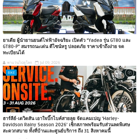
ยาเดีย ผู้นำยานยนต์ไฟฟ้าอัจฉริยะ เปิดตัว “Yadea รุ่น GT80 และ
GT80-P” สมรรถนะเด่น ดีไซน์หรู ปลอดภัย ราคาเข้าถึงง่าย จด
ทะเบียนได้
พาแว่นไปดูโลก
Jul 09, 2026
BIKE
ฮาร์ลีย์-เดวิดสัน เอาใจบิ๊กไบค์สายลุย จัดแคมเปญ ‘Harley-
Davidson Rainy Season 2026’ เช็กสภาพพร้อมรับส่วนลดพิเศษ
สะดวกสบาย ทั้งที่บ้านและศูนย์บริการ ถึง 31 สิงหาคมนี้