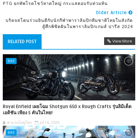
PTG ยกทัพโรดโชว์หาดใหญ่ กระแสตอบรับท่วมท้น
Older Article
บริดจสโตนร่วมยินดีกับนักกีฬาพาราลิมปิกทีมชาติไทยในสังกัด
สู้ศึกพิชิตฝันในพาราลิมปิกเกมส์ ปารีส 2024
View More
RELATED POST
BIKE
Royal Enfield เผยโฉม Shotgun 650 x Rough Crafts รุ่นลิมิเต็ด
เอดิชัน เพียง 5 คันในไทย!
พาแว่นไปดูโลก
Jul 16, 2026
BIKE