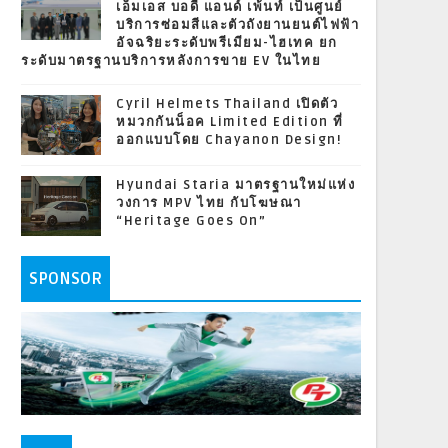
เอ็มเอส บอดี้ แอนด์ เพ้นท์ เป็นศูนย์
บริการซ่อมสีและตัวถังยานยนต์ไฟฟ้า
อัจฉริยะระดับพรีเมียม-ไฮเทค ยก
ระดับมาตรฐานบริการหลังการขาย EV ในไทย
Cyril Helmets Thailand เปิดตัว
หมวกกันน็อค Limited Edition ที่
ออกแบบโดย Chayanon Design!
Hyundai Staria มาตรฐานใหม่แห่ง
วงการ MPV ไทย กับโฆษณา
“Heritage Goes On”
SPONSOR