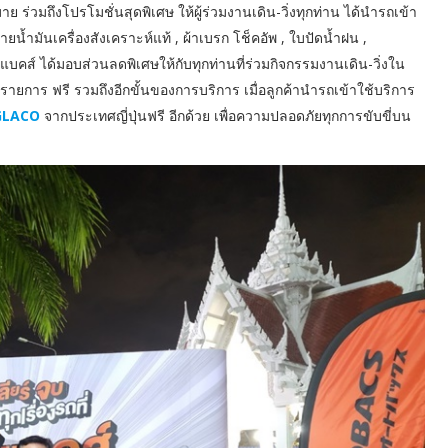
 ร่วมถึงโปรโมชั่นสุดพิเศษ ให้ผู้ร่วมงานเดิน-วิ่งทุกท่าน ได้นำรถเข้า
ายน้ำมันเครื่องสังเคราะห์แท้ , ผ้าเบรก โช็คอัพ , ใบปัดน้ำฝน ,
ต้แบคส์ ได้มอบส่วนลดพิเศษให้กับทุกท่านที่ร่วมกิจกรรมงานเดิน-วิ่งใน
5 รายการ ฟรี รวมถึงอีกขั้นของการบริการ เมื่อลูกค้านำรถเข้าใช้บริการ
GLACO
จากประเทศญี่ปุ่นฟรี อีกด้วย เพื่อความปลอดภัยทุกการขับขี่บน