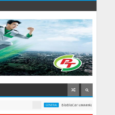
BlaBlaCar แพลตฟอร์มคาร์พูลชั้นนำระดับโลก ป
GENERAL