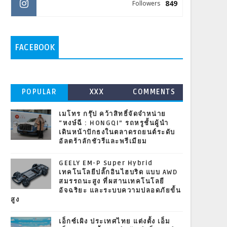
849
Followers
FACEBOOK
POPULAR
XXX
COMMENTS
เมโทร กรุ๊ป คว้าสิทธิ์จัดจำหน่าย
“หงษ์ฉี : HONGQI” รถหรูชั้นผู้นำ
เดินหน้าปักธงในตลาดรถยนต์ระดับ
อัลตร้าลักชัวรีและพรีเมียม
GEELY EM-P Super Hybrid
เทคโนโลยีปลั๊กอินไฮบริด แบบ AWD
สมรรถนะสูง ที่ผสานเทคโนโลยี
อัจฉริยะ และระบบความปลอดภัยขั้น
สูง
เอ็กซ์เผิง ประเทศไทย แต่งตั้ง เอ็ม