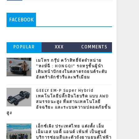
FACEBOOK
POPULAR
XXX
COMMENTS
เมโทร กรุ๊ป คว้าสิทธิ์จัดจำหน่าย
“หงษ์ฉี : HONGQI” รถหรูชั้นผู้นำ
เดินหน้าปักธงในตลาดรถยนต์ระดับ
อัลตร้าลักชัวรีและพรีเมียม
GEELY EM-P Super Hybrid
เทคโนโลยีปลั๊กอินไฮบริด แบบ AWD
สมรรถนะสูง ที่ผสานเทคโนโลยี
อัจฉริยะ และระบบความปลอดภัยขั้น
สูง
เอ็กซ์เผิง ประเทศไทย แต่งตั้ง เอ็ม
เอ็มเอส บอดี้ แอนด์ เพ้นท์ เป็นศูนย์
บริการซ่อมสีและตัวถังยานยนต์ไฟฟ้า