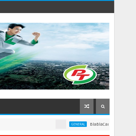
BlaBlaCar แพลตฟอร์มคาร์พูลชั้น
GENERAL