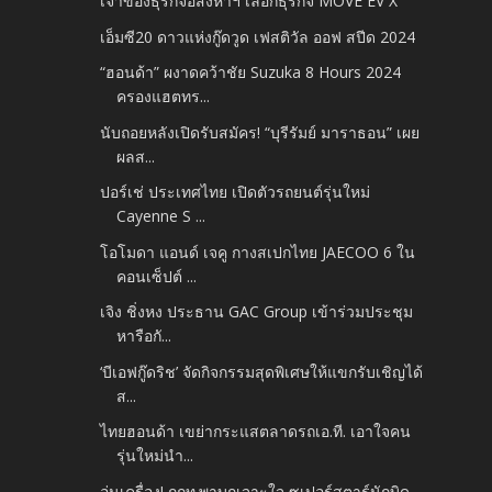
เจ้าของธุรกิจอสังหาฯ เลือกธุรกิจ MOVE EV X
เอ็มซี20 ดาวแห่งกู๊ดวูด เฟสติวัล ออฟ สปีด 2024
“ฮอนด้า” ผงาดคว้าชัย Suzuka 8 Hours 2024
ครองแฮตทร...
นับถอยหลังเปิดรับสมัคร! “บุรีรัมย์ มาราธอน” เผย
ผลส...
ปอร์เช่ ประเทศไทย เปิดตัวรถยนต์รุ่นใหม่
Cayenne S ...
โอโมดา แอนด์ เจคู กางสเปกไทย JAECOO 6 ใน
คอนเซ็ปต์ ...
เจิง ชิ่งหง ประธาน GAC Group เข้าร่วมประชุม
หารือกั...
‘บีเอฟกู๊ดริช’ จัดกิจกรรมสุดพิเศษให้แขกรับเชิญได้
ส...
ไทยฮอนด้า เขย่ากระแสตลาดรถเอ.ที. เอาใจคน
รุ่นใหม่นำ...
อุ่นเครื่อง! กกท.พาบุกเจาะใจ ซูเปอร์สตาร์นักบิด