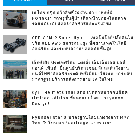
เมโทร กรุ๊ป คว้าสิทธิ์จัดจำหน่าย “หงษ์ฉี :
HONGQI” รถหรูชั้นผู้นำ เดินหน้าปักธงในตลาด
รถยนต์ระดับอัลตร้าลักชัวรีและพรีเมียม
GEELY EM-P Super Hybrid เทคโนโลยีปลั๊กอินไฮ
บริด แบบ AWD สมรรถนะสูง ที่ผสานเทคโนโลยี
อัจฉริยะ และระบบความปลอดภัยขั้นสูง
เอ็กซ์เผิง ประเทศไทย แต่งตั้ง เอ็มเอ็มเอส บอดี้
แอนด์ เพ้นท์ เป็นศูนย์บริการซ่อมสีและตัวถังยาน
ยนต์ไฟฟ้าอัจฉริยะระดับพรีเมียม-ไฮเทค ยกระดับ
มาตรฐานบริการหลังการขาย EV ในไทย
Cyril Helmets Thailand เปิดตัวหมวกกันน็อค
Limited Edition ที่ออกแบบโดย Chayanon
Design!
Hyundai Staria มาตรฐานใหม่แห่งวงการ MPV
ไทย กับโฆษณา “Heritage Goes On”