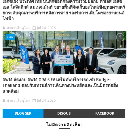
เอ็กซ์เผิง ประเทศไทย บันทึกข้อตกลงความร่วมมือกับ ทีวีเอส เอสซี
เอส โลจิสติกส์ แมเนจเม้นท์ ขยายพื้นที่จัดเก็บอะไหล่เชิงยุทธศาสตร์
ยกระดับคุณภาพบริการหลังการขาย รองรับการเติบโตของยานยนต์
ไฟฟ้า
พาแว่นไปดูโลก
Jul 24, 2026
CAR
GWM ส่งมอบ GWM ORA 5 EV เสริมทัพบริการรถเช่า Budget
Thailand ตอบรับเทรนด์การเดินทางประหยัดและเป็นมิตรต่อสิ่ง
แวดล้อม
พาแว่นไปดูโลก
Jul 24, 2026
BLOGGER
DISQUS
FACEBOOK
ไม่มีความคิดเห็น: