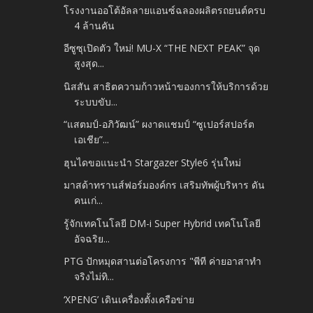
โรงงานออโต้อัลลายแอนซ์ฉลองผลิตรถยนต์ครบ
4 ล้านคัน
อีซูซุเปิดตัว ใหม่! MU-X “THE NEXT PEAK” จุด
สูงสุด...
นิสสัน สาธิตความก้าวหน้าของการให้บริการด้วย
ระบบขับ...
“แสตมป์-อภิวัฒน์” ผงาดแชมป์ “ซูเปอร์สปอร์ต
เอเชีย”...
ฮุนไดขอแนะนำ Stargazer Style6 รุ่นใหม่
มาสด้าทรานส์ฟอร์มองค์กร เสริมทัพผู้บริหาร ดัน
คนเก่...
รู้จักเทคโนโลยี DM-i Super Hybrid เทคโนโลยี
อัจฉริย...
PTG ปักหมุดสานต่อโครงการ "พีที ค่ายอาสาทำ
จริงไม่ทิ...
‘XPENG’ เดินเครื่องตั้งเครือข่าย