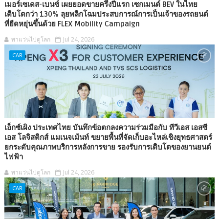
เมอร์เซเดส-เบนซ์ เผยยอดขายครึ่งปีแรก เซกเมนต์ BEV ในไทย
เติบโตกว่า 130% ลุยพลิกโฉมประสบการณ์การเป็นเจ้าของรถยนต์
ที่ยืดหยุ่นขึ้นด้วย FLEX Mobility Campaign
พาแว่นไปดูโลก
Jul 24, 2026
CAR
เอ็กซ์เผิง ประเทศไทย บันทึกข้อตกลงความร่วมมือกับ ทีวีเอส เอสซี
เอส โลจิสติกส์ แมเนจเม้นท์ ขยายพื้นที่จัดเก็บอะไหล่เชิงยุทธศาสตร์
ยกระดับคุณภาพบริการหลังการขาย รองรับการเติบโตของยานยนต์
ไฟฟ้า
พาแว่นไปดูโลก
Jul 24, 2026
CAR