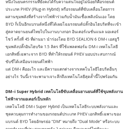
หนึ่งในยนตรกรรมที่ยังคงได้รับความสนใจอยู่ไม่น้อยก็คือรถยนต์
ประเภท PHEV (Plug-in Hybrid) หรือรถยนต์ที่ขับเคลื่อนโดยการ
ผสานขุมพลังที่สร้างจากไฟฟ้าร่วมกับน้ำมันเชื้อเพลิงนั่นเอง โดย
BYD ก็เป็นอีกแบรนด์หนึ่งที่ได้เผยโฉมรถยนต์ปลั๊กอินไฮบริดที่จะเข้า
สู่ตลาดยานยนต์ไทยไปในงานบางกอก อินเตอร์เนชั่นแนล มอเตอร์
โชว์ ครั้งที่ 45 ที่ผ่านมา นำร่องโดย BYD SEALION 6 DM-i เอสยูวี
ขุมพลังปลั๊กอินไฮบริด 1.5 ลิตร ที่ใช้แพลตฟอร์ม DM-i เทคโนโลยี
เอกสิทธิ์เฉพาะจาก BYD ที่ทำให้รถยนต์ PHEV มอบประสบการณ์
ขับขี่ได้เสมือนรถยนต์ไฟฟ้า
แต่ DM-i คืออะไร และมีความแตกต่างจากเทคโนโลยีไฮบริดอื่นๆ
อย่างไร วันนี้เราจะพามาเจาะลึกถึงเทคโนโลยีสุดล้ำนี้ไปพร้อมกัน
DM–i Super Hybrid เทคโนโลยีขับเคลื่อนยานยนต์ที่ใช้ขุมพลังงาน
ไฟฟ้าจากมอเตอร์เป็นหลัก
เทคโนโลยี DM-i Super Hybrid เป็นเทคโนโลยีระบบพลังงานและ
ชุดควบคุมการทำงานของรถยนต์ประเภท PHEV เอกสิทธิ์เฉพาะของ
แบรนด์ BYD โดยอักษรย่อ “DM” หมายถึง “Dual Mode” หรือระบบ
การทำงานที่ประสานขุมพลัง 2 รูปแบบ คือมอเตอร์ไฟฟ้าและ