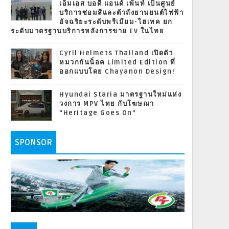
เอ็มเอส บอดี้ แอนด์ เพ้นท์ เป็นศูนย์
บริการซ่อมสีและตัวถังยานยนต์ไฟฟ้า
อัจฉริยะระดับพรีเมียม-ไฮเทค ยก
ระดับมาตรฐานบริการหลังการขาย EV ในไทย
Cyril Helmets Thailand เปิดตัว
หมวกกันน็อค Limited Edition ที่
ออกแบบโดย Chayanon Design!
Hyundai Staria มาตรฐานใหม่แห่ง
วงการ MPV ไทย กับโฆษณา
“Heritage Goes On”
SPONSOR