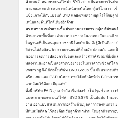
ตัวแทนจำหน่ายรถยนต์ไฟฟ้า BYD อย่างเป็นทางการในประ
ขายตลอดจนประสบการณ์เหนือระดับให้แก่ผู้บริโภค เราเชื่อ
แข็งแกร่งให้กับแบรนด์ BYD แต่ยังเพิ่มความอุ่นใจให้กับลู
เหนือและพื้นที่ใกล้เคียงอีกด้วย”
ดร.สมชาย เหล่าสายเชื้อ ประธานกรรมการ กลุ่มบริษัทคนรั
ด้านขนาดพื้นที่และจำนวนประชากรในภาคตะวันออกเฉียงเหนื
ในฐานะที่เป็นคนอุบลราชธานีโดยกำเนิด จึงรู้สึกยินดีอย่าง
อีสานได้สัมผัสนวัตกรรมยานยนต์ที่ล้ำสมัย ปลอดภัย และเป็นม
ของการลดการปล่อยคาร์บอนและสร้างสรรค์สังคมที่ยั่งยืน
พลังงานสะอาดเป็นสิ่งสำคัญอย่างยิ่งในการดำรงชีวิตที่โ
Warming จึงได้ก่อตั้งบริษัท EV-D Group ขึ้น ซึ่งประกอ
ศรีสะเกษ และ EV-D ยโสธร ภายใต้หลักคิดที่ว่า E-Environm
แวดล้อมให้ดีและมีคุณค่า’”
ทั้งนี้ บริษัท EV-D อุบล จำกัด เริ่มก่อสร้างโชว์รูมชั่วครา
แบ่งตลาดของรถยนต์ไฟฟ้า BYD 8.87% เป็นอันดับ 1 ของประเ
งาน ออกแบบดำเนินการก่อสร้างด้วยมูลค่าการลงทุนกว่า 320 ล
ที่ทันสมัยที่สุด ไว้คอยต้อนรับลูกค้าทุกท่าน โดยลูกค้าชาว
สามารถเข้าใช้บริการได้ที่โชว์รูม EV-D อุบลเปิดให้บริการทุ