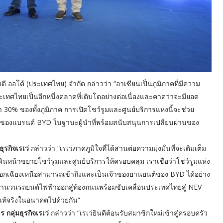
ยดี ออโต้ (ประเทศไทย) จำกัด กล่าวว่า “อาเซียนเป็นภูมิภาคที่มีความ
ทศไทยเป็นอีกหนึ่งตลาดที่เติบโตอย่างต่อเนื่องและคาดว่าจะมียอด
่า 30% ของทั้งภูมิภาค การเปิดโชว์รูมและศูนย์บริการแห่งนี้จะช่วย
ร่งของแบรนด์ BYD ในฐานะผู้นำที่พร้อมสนับสนุนการเปลี่ยนผ่านของ
ุรกิจเรเว่
กล่าวว่า “เรเว่ภาคภูมิใจที่ได้สานต่อความมุ่งมั่นที่จะเติมเต็ม
หน้าขยายโชว์รูมและศูนย์บริการให้ครอบคลุม เราเชื่อว่าโชว์รูมแห่ง
นออกเฉียงเหนือสามารถเข้าถึงและเป็นเจ้าของยานยนต์ของ BYD ได้อย่าง
ิ่มจำนวนรถยนต์ไฟฟ้าออกสู่ท้องถนนพร้อมขับเคลื่อนประเทศไทยสู่ NEV
างแท้จริงในอนาคตไปด้วยกัน”
ลุ่มธุรกิจเรเว่
กล่าวว่า “เรเว่ยินดีต้อนรับสมาชิกใหม่เข้าสู่ครอบครัว