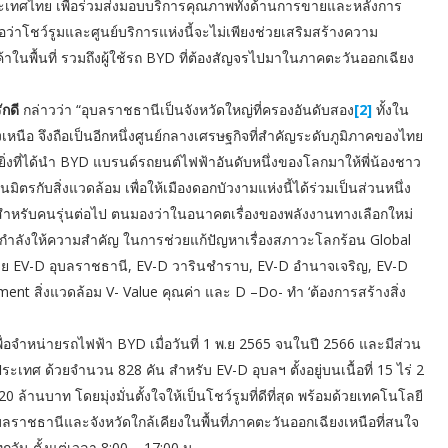
เทศไทย เพื่อร่วมส่งมอบบริการคุณภาพทั้งด้านการขายและหลังการ
ว่าโชว์รูมและศูนย์บริการแห่งนี้จะไม่เพียงช่วยเสริมสร้างความ
กค้าในพื้นที่ รวมถึงผู้ใช้รถ BYD ที่ต้องสัญจรไปมาในภาคตะวันออกเฉียง
กดี
กล่าวว่า “อุบลราชธานีเป็นจังหวัดใหญ่ที่ครองอันดับสอง
[2]
ทั้งใน
อ จึงถือเป็นอีกหนึ่งศูนย์กลางเศรษฐกิจที่สำคัญระดับภูมิภาคของไทย
ยิ่งที่ได้นำ BYD แบรนด์รถยนต์ไฟฟ้าอันดับหนึ่งของโลกมาให้พี่น้องชาว
ิตรกับสิ่งแวดล้อม เพื่อให้เมืองดอกบัวงามแห่งนี้ได้ร่วมเป็นส่วนหนึ่ง
สำหรับคนรุ่นต่อไป ตนมองว่าในอนาคตเรื่องของพลังงานทางเลือกใหม่
ลกกำลังให้ความสำคัญ ในการช่วยแก้ปัญหาเรื่องสภาวะโลกร้อน Global
บด้วย EV-D อุบลราชธานี, EV-D วารินชำราบ, EV-D อำนาจเจริญ, EV-D
ent สิ่งแวดล้อม V- Value คุณค่า และ D –Do- ทำ ‘ต้องการสร้างสิ่ง
ว เพื่อจำหน่ายรถไฟฟ้า BYD เมื่อวันที่ 1 พ.ย 2565 จนในปี 2566 และมีส่วน
ทศ ด้วยจำนวน 828 คัน สำหรับ EV-D อุบลฯ ตั้งอยู่บนเนื้อที่ 15 ไร่ 2
้านบาท โดยมุ่งมั่นตั้งใจให้เป็นโชว์รูมที่ดีที่สุด พร้อมด้วยเทคโนโลยี
อุบลราชธานีและจังหวัดใกล้เคียงในพื้นที่ภาคตะวันออกเฉียงเหนือที่สนใจ
กวัน ตั้งแต่เวลา 8:00 – 17:00 น.