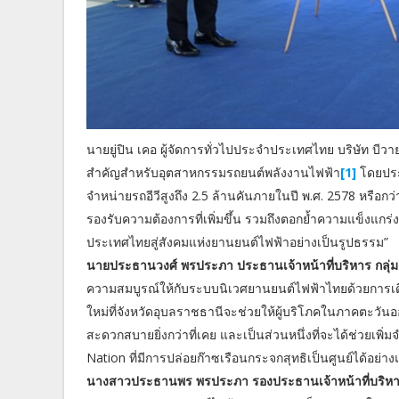
นายยู่ปิน เคอ ผู้จัดการทั่วไปประจำประเทศไทย บริษัท บีวา
สำคัญสำหรับอุตสาหกรรมรถยนต์พลังงานไฟฟ้า
[1]
โดยประเ
จำหน่ายรถอีวีสูงถึง 2.5 ล้านคันภายในปี พ.ศ. 2578 หรือกว
รองรับความต้องการที่เพิ่มขึ้น รวมถึงตอกย้ำความแข็งแก
ประเทศไทยสู่สังคมแห่งยานยนต์ไฟฟ้าอย่างเป็นรูปธรรม”
นายประธานวงศ์ พรประภา ประธานเจ้าหน้าที่บริหาร กลุ่มธ
ความสมบูรณ์ให้กับระบบนิเวศยานยนต์ไฟฟ้าไทยด้วยการเดิน
ใหม่ที่จังหวัดอุบลราชธานีจะช่วยให้ผู้บริโภคในภาคตะวั
สะดวกสบายยิ่งกว่าที่เคย และเป็นส่วนหนึ่งที่จะได้ช่วยเพ
Nation ที่มีการปล่อยก๊าซเรือนกระจกสุทธิเป็นศูนย์ได้อย่
นางสาวประธานพร พรประภา รองประธานเจ้าหน้าที่บริหาร ก