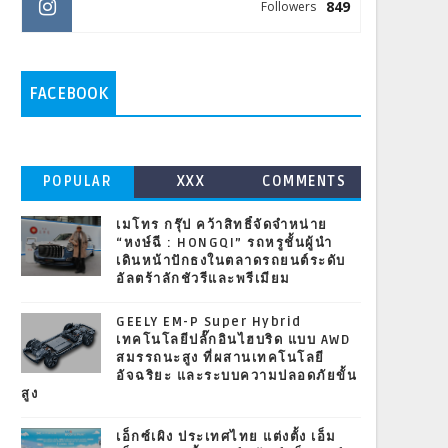
849
Followers
FACEBOOK
POPULAR
XXX
COMMENTS
เมโทร กรุ๊ป คว้าสิทธิ์จัดจำหน่าย
“หงษ์ฉี : HONGQI” รถหรูชั้นผู้นำ
เดินหน้าปักธงในตลาดรถยนต์ระดับ
อัลตร้าลักชัวรีและพรีเมียม
GEELY EM-P Super Hybrid
เทคโนโลยีปลั๊กอินไฮบริด แบบ AWD
สมรรถนะสูง ที่ผสานเทคโนโลยี
อัจฉริยะ และระบบความปลอดภัยขั้น
สูง
เอ็กซ์เผิง ประเทศไทย แต่งตั้ง เอ็ม